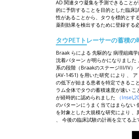
AD 関連タウ凝集を予測できること
的に予防することを目的とした臨床
性があることから、タウを標的とす
薬剤効果を検出するために登録する
タウPETトレーサーの蓄積の
Braak らによる
先
駆的な
病理組織
沈着パターン
が明らかになりました
系の段階
（BraakのステージIII/IV）
(AV-1451)
を用いた研究
により
、
ア
の低下が始まる患者を
特定できるこ
ラム全体でタウの蓄積速度が
速い
こ
が経時的に認められました
（Insel
,
2
のパターンにうまく当てはまらない
を対象とした大規模な研究により
、
、
今後の臨床試験の
計画を立てる上