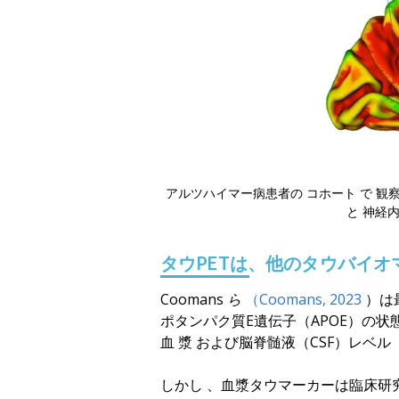
アルツハイマー病患者の
コホート
で
観
と
神経
タウPETは、他の
タウバイオ
Coomans ら
（Coomans, 2023
）は
ポタンパク質E遺伝子（APOE）の状
血
漿
および脳脊髄液（CSF）レベル
（
しかし
、血漿タウマーカーは臨床研