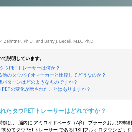
. Zehntner, Ph.D., and Barry J. Bedell, M.D., Ph.D.
いて説明しています。
たタウPETトレーサーは何か？
する他のタウバイオマーカーと比較してどうなのか？
空間パターンはどのようなものですか？
au PETの変化が示されたことはありますか？
されたタウPETトレーサーは
どれ
ですか？
特徴は
、
脳内に
アミロイドベータ（Aβ）
プラークおよび神経
が初めてタウPETトレーサー
である[18F]フルオロタウシピリド