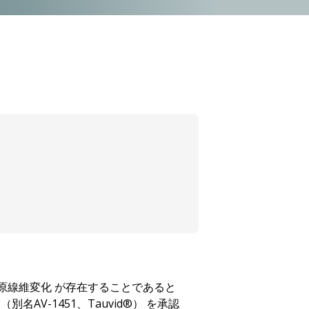
原線維変化
が存在することであると
（別名
AV-1451
、
Tauvid®）
を承認