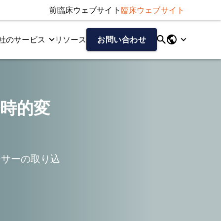
前臨床ウェブサイト
臨床ウェブサイト
社のサービス
リソース
お問い合わせ
断業務
および核医学専門医の国際的なネットワークと協力しています。
ータの完全自動処理と定量的分析を実現しました。
、神経画像をエンドポイントとする小規模から大規模の臨床試験
経時的変
ーサーの取り込