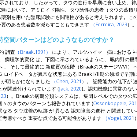
が示されており、したがって、タウの進行を早期に食い止め、
試験において、アミロイド陽性、タウ陰性の患者（タウの蓄積
る薬剤を用いた臨床試験にも関連性があると考えられます。こ
必要のある患者数を減らすこともできます
（Ferreira, 2023
）。
時空間パターンは
どのような
ものですか
？
学的
調査
（Braak
,
1991）
により
、
アルツハイマー病における
。
病理学的
変化
は
、下図に示されているように
、
嗅内野の段
へ
、
そして最終的に
新皮質の段階
（BraakのステージV/VI）
ミロイドベータが異常な状態にある
Braak I/II期の領域で
とが明らかになりました
（Chen, 2021
）
。
記憶能力の低下が
とが関連付けられています (
Jack, 2020
)
。
認知機能に異常のない
023
）。
Braakの病期分類システムは、集団レベルでのタウの
個々のタウのパターンも報告されています (
Ossenkoppele
, 20
異なる
タウ沈着の軌跡
が
異なる
認知障害の進行
と関連してい
で考慮すべき
重要な点である可能性があります
（Vogel, 2021