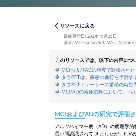
リソースに戻る
最終更新日
:
2024年9月26日
著者
:
Melissa Savard, M.Sc., Simone P
このリソースでは、以下の内容につ
MCIおよびADの研究で評価され
タウPETは、疾患の進行を予測
タウPETトレーサーの蓄積の時
MCI/ADの臨床試験において、T
MCIおよびADの研究で評価
アルツハイマー病（AD）の病理学的
長い間認識されて
きましたが、FDA