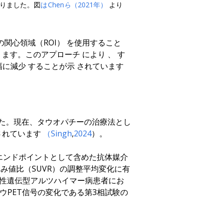
りました
。
図
は
Chenら
（2021年）
より
の関心領域（ROI）
を使用すること
ります
。
このアプローチ
により
、
す
幅に減少
することが示
されています
た。現在、タウオパチーの治療法とし
されています
（Singh
,
2024
）
。
エンドポイントとして含めた抗体媒介
取り込み値比（SUVR）の調整平均変化に有
、優性遺伝型アルツハイマー病患者にお
ウPET信号の変化である第3相試験の