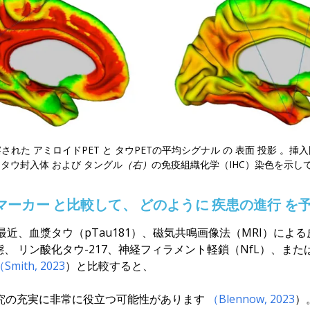
察された
アミロイドPET
と
タウPETの平均シグナル
の
表面
投影
。挿
内
タウ封入体
および
タングル
（右）
の免疫組織化学（IHC）染色
を示し
マーカー
と比較して
、
どのように
疾患の進行
を
最近、血漿タウ（pTau181）、磁気共鳴画像法（MRI）によ
態
、
リン酸化タウ-217、神経フィラメント軽鎖（NfL）、また
Smith, 2023
）
と比較すると、
究の充実に非常に役立つ可能性があります
（Blennow, 2023
）