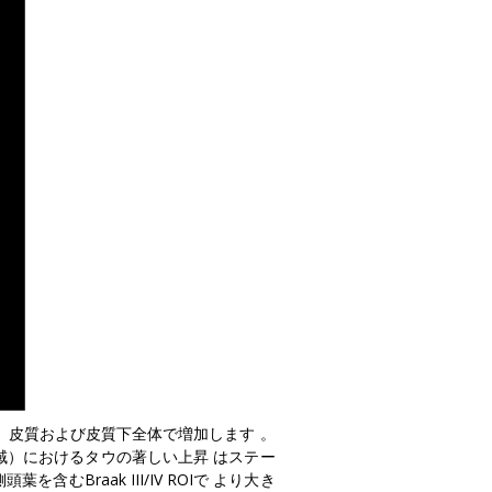
て、皮質および皮質下全体で増加します
。
域）
におけるタウの著しい上昇
はステー
含むBraak III/IV ROIで
より大き