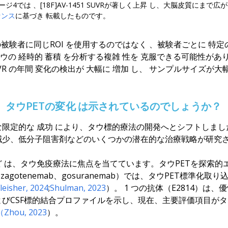
ージ4では
、[18F]AV-1451 SUVRが
著しく上昇
し、大脳皮質にまで広が
センス
に基づき
転載したものです
。
の被験者に
同じROI
を使用するのではなく
、
被験者ごとに
特定
タウの
経時的
蓄積
を分析する複雑
性を
克服できる可能性があ
VR
の
年間
変化
の検出が
大幅に
増加
し、
サンプルサイズ
が大
、
タウPET
の変化
は示
されている
のでしょうか
？
な限定的な
成功
により、タウ標的療法の開発へとシフトしまし
減少、低分子阻害剤などのいくつかの潜在的な治療戦略が研究
ど
は、タウ免疫療法に焦点を当てています。タウPETを探索的
zagotenemab、gosuranemab）では、タウPET標準化
eisher, 2024
;
Shulman, 2023
）
。
1
つの抗体（E2814）は
びCSF標的結合プロファイルを示し、現在、主要評価項目がタ
（Zhou, 2023
）
。