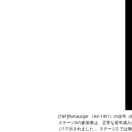
[18F]flortaucipir
（AV-1451）の信号
（
ステージ0の参加者は、正常な若年成人のタ
ジ1で示されました
。
ステージ2
では