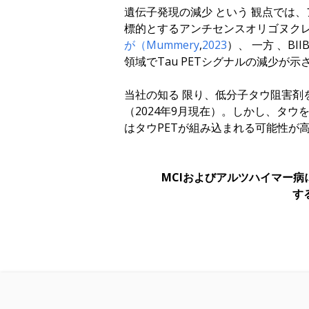
遺伝子発現の減少
という
観点では、
標的とするアンチセンスオリゴヌクレ
が（Mummery
,
2023
）
、
一方
、BI
領域でTau PETシグナルの減少が
当社の知る
限り
、低分子タウ阻害剤
（2024年9月現在）。しかし、タ
はタウPETが組み込まれる可能性が
MCIおよびアルツハイマー
す