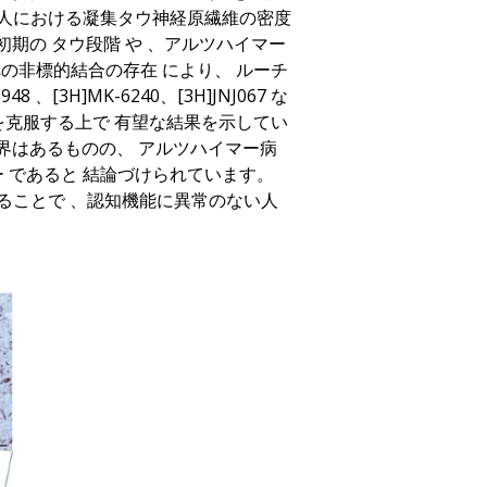
人における凝集タウ神経原繊維の密度
初期の
タウ段階
や
、
アルツハイマー
への非標的結合の存在
により
、
ルーチ
O948
、[3H]MK-6240
、[3H]JNJ067
な
を克服する上で
有望な結果を示してい
界はあるものの
、
アルツハイマー病
ー
であると
結論づけられています
。
ることで
、
認知機能に異常のない人