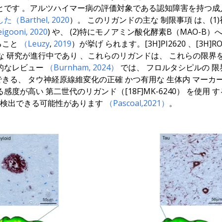
とです
。
アルツハイマー病の評価対象である認知障害を持つ成
（Barthel, 2020
）
。
このリガンドの
主な
制限事項
は
、(1)
igooni, 2020
)
や、
(2)
特に
モノアミン酸化酵素B（MAO-B）
ること
（Leuzy
,
2019
）
が挙げ
られます。
[3H]PI2620
、[3H]R
な
研究が進行中であり
、
これらのリガンドは、
これらの限界
的なレビュー
（Burnham, 2024）
では、
フロルタシピルの
限
できる
、
タウ神経原線維変化の
正確
かつ有用な
生体内
マーカ
る感度が高い
第二世代のリガンド
（[18F]MK-6240）
を使用
す
を検出できる可能性があります
（Pascoal
,
2021
）
。