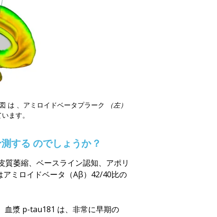
入図
は
、
アミロイドベータプラーク
（左）
ています
。
予測する
のでしょうか
？
る皮質萎縮、ベースライン認知、アポリ
は
アミロイドベータ（Aβ
）42/40比の
。
血漿 p-tau181 は、非常に早期の