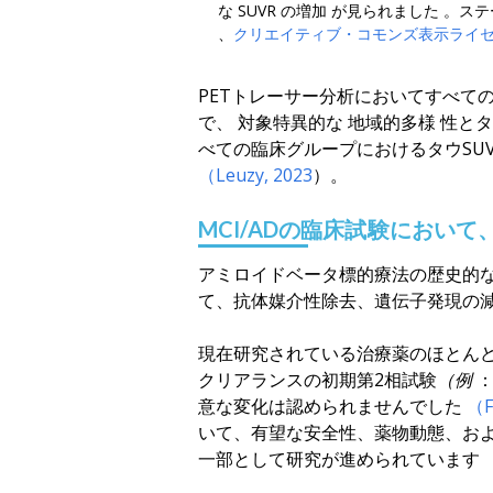
な
SUVR
の増加
が見られました
。
ステ
、
クリエイティブ・コモンズ表示ライ
PETトレーサー分析において
すべて
で
、
対象特異的な
地域的多様
性と
べての臨床グループにおける
タウSU
（Leuzy
,
2023
）
。
MCI/ADの臨床試験において
アミロイドベータ標的療法の歴史的
て、抗体媒介性除去、遺伝子発現の
現在研究されている治療薬の
ほとん
クリアランスの初期第2相試験
（例
：
意な変化は認められませんでした
（Fl
いて、有望な安全性、薬物動態、およ
一部として研究が進められています