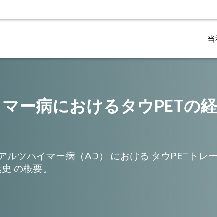
当
画像処理・解析
画像診
SPECT画像の中心的な読影を行うために、認定神経放射線科医
私たちは、業界で最も先進的な技術を開発し、神経画像デ
当社は
イマー病におけるタウPETの
アルツハイマー病（AD）
における
タウPETトレ
然史
の概要
。