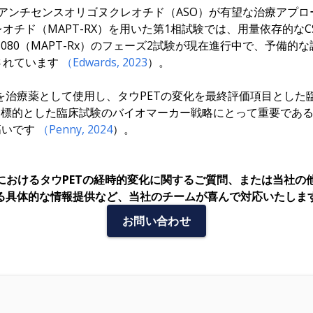
アンチセンスオリゴヌクレオチド（ASO）が有望な治療アプ
オチド（MAPT-RX）を用いた第1相試験では、用量依存的な
IB080（MAPT-Rx）のフェーズ2試験が現在進行中で、予備
示されています
（Edwards, 2023
）
。
を治療薬として使用し、タウPETの変化を最終評価項目とした
ウを標的とした臨床試験のバイオマーカー戦略にとって重要であ
高いです
（Penny, 2024
）。
病におけるタウPETの経時的変化に関するご質問、または当社の
る具体的な情報提供など、当社のチームが喜んで対応いたしま
お問い合わせ