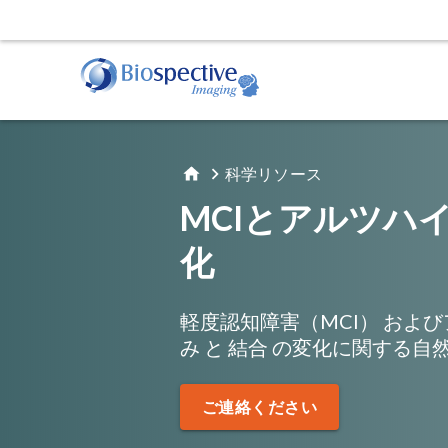
適格性と安全性の読み方
科学リソース
私たちは、臨床試験におけるMRI, PET, 
MCIとアルツハ
化
軽度認知障害
（MCI
）
および
み
と
結合
の変化に関する自
ご連絡ください