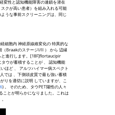
神経変性と認知機能障害の連鎖を潜在
リスクが高い患者）を組み入れる可能
のような事前スクリーニングは、同じ
神経細胞内
神経原線維変化の
特異的な
階
（BraakのステージI/II
）
から
辺縁
へと進行します
。
[18F]flortaucipir
早期にタウが蓄積
することが
、
認知機能
速
いほど
、
アルツハイマー病スペクト
人
では
、
下側頭皮質で最も強い蓄積
広がりを適切に説明
していますが
、
こ
16
)
。
そのため
、
タウPET陽性の人々
ることが明らか
になりました
。
これは
）。