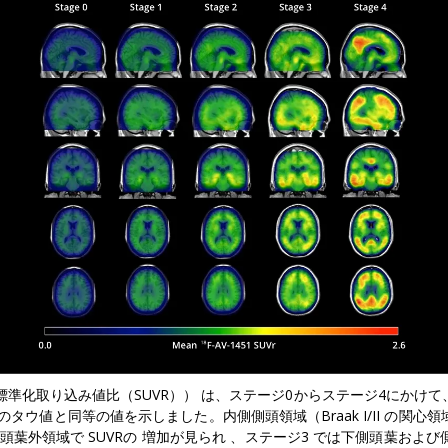
標準化取り込み値比（SUVR））
は、
ステージ0からステージ4にかけ
ウ値と同等の値を示しました。内側側頭領域（Braak I/II
の関心領
側頭葉外領域で
SUVRの
増加が見られ
、
ステージ3
では下側頭葉および側頭葉を