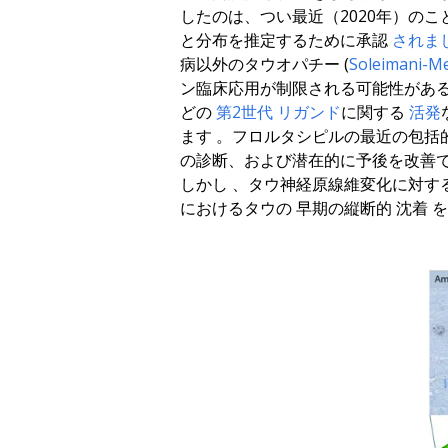
したのは、つい最近（2020年）のこ
と分布を推定するために承認
されました
病以外のタウオパチー (
Soleimani-Me
ン臨床応用が制限される可能性があ
どの
第2世代
リガンド
に関する
活発
ます
。
フロルタシピルの
最近の包括
の診断、および潜在的に予後を改善
しかし
、
タウ神経原線維変化
に対す
におけるタウの
早期の縦断的
沈着