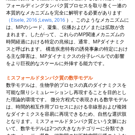
フォールディングタンパク質プロセスを取り巻く一連の
本質的なメカニズムを完全に解明する必要があります
（Eisele,
2016
;
Lewis,
2016
）。このようなメカニズムに
は、MPのシード、凝集、伝播および／または拡散が含
まれます。したがって、これらのMP関連メカニズムの
時間経過における特定の兆候は、通常、MPダイナミク
スと呼ばれます。 構造疾患特有の誘発事象の特定におけ
る主な障害は、MPダイナミクスの分子レベルでの影響
をより巨視的なスケールに外挿する能力です。
ミスフォールドタンパク質の数学モデル
数学モデルは、生物学的プロセスの真のダイナミクスを
可能な限りシミュレーションし再現することを目的とし
た理論的環境です。 微分方程式で表現される数学モデル
は、時間的相互作用プロセスにおける非線形および複雑
なダイナミクスを容易に再現できるため、自然な選択肢
となります。ミスフォールドタンパク質という文脈にお
いて、数学モデルは2つの大きなカテゴリーに分類でき