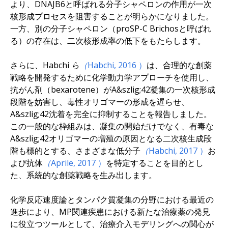
より、DNAJB6と呼ばれる分子シャペロンの作用が一次
核形成プロセスを阻害することが明らかになりました。
一方、別の分子シャペロン（proSP-C Brichosと呼ばれ
る）の存在は、二次核形成率の低下をもたらします。
さらに
、Habchi ら
（Habchi, 2016
）
は、合理的な創薬
戦略を開発するために化学動力学アプローチを使用し、
抗がん剤（bexarotene）がA&szlig;42凝集の一次核形成
段階を妨害し、毒性オリゴマーの形成を遅らせ、
A&szlig;42沈着を完全に抑制することを報告しました。
この一般的な枠組みは、凝集の開始だけでなく、有毒な
A&szlig;42オリゴマーの増殖の原因となる二次核生成段
階も標的とする、さまざまな低分子
（Habchi, 2017
）
お
よび抗体
（Aprile, 2017
）
を特定することを目的とし
た、系統的な創薬戦略を生み出します。
化学反応速度論とタンパク質凝集の分野における最近の
進歩により、MP関連疾患における新たな治療薬の発見
に役立つツールとして、治療介入モデリングへの関心が