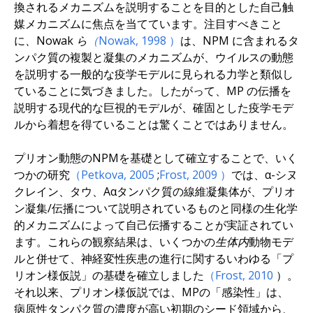
換されるメカニズムを説明することを目的とした自己触
媒メカニズムに焦点を当てています。注目すべきこと
に
、Nowak ら
（Nowak, 1998
）
は、NPM に含まれるタ
ンパク質の複製と凝集のメカニズムが、ウイルスの動態
を説明する一般的な疫学モデルに見られる力学と類似し
ていることに気づきました。したがって、MP の伝播を
説明する現代的な巨視的モデルが、確固とした疫学モデ
ルから着想を得ていることは驚くことではありません。
プリオン動態のNPMを基礎として確立することで、いく
つかの研究
（Petkova,
2005
;
Frost,
2009
）
では、α-シヌ
クレイン、タウ、Aαタンパク質の線維凝集体が、プリオ
ン凝集/伝播について説明されているものと同様の生化学
的メカニズムによって自己伝播することが実証されてい
ます。これらの観察結果は、いくつかの
生体内
動物モデ
ルと併せて、神経変性疾患の進行に関するいわゆる「プ
リオン様仮説」の基礎を確立しました
（Frost,
2010
）。
それ以来、プリオン様仮説では、MPの「感染性」は、
病原性タンパク質の濃度が高い初期のシード領域から、