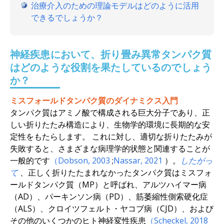
治療介入のための理論モデルはどのように活用
できるでしょうか？
神経疾患において、折り畳み異常タンパク質
はどのような役割を果たしているのでしょう
か？
ミスフォールドタンパク質のダイナミクス入門
タンパク質はアミノ酸で構成される巨大分子であり、正
しい折りたたみ構造により、生物学的環境に長期的な安
定性をもたらします。 これに対し、適切な折りたたみが
失敗すると、さまざまな病理学的状態と関連することが
一般的です
（Dobson,
2003
;
Nassar,
2021
）。
したがっ
て
、正しく折りたたまれなかったタンパク質はミスフォ
ールドタンパク質（MP）と呼ばれ、アルツハイマー病
（AD）、パーキンソン病（PD）、筋萎縮性側索硬化症
（ALS）、クロイツフェルト・ヤコブ病（CJD）、および
その他のいくつかのヒト神経変性疾患
（Scheckel,
2018