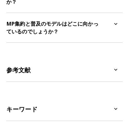
か？
の重要性を強調しています。
Habchi ら
（Habchi,
（Raj,
2012
）は、MP の伝播が疾患特異的な解剖
2017
）
が
早くも示唆しているように、アルツハイ
学的パターンに従うという仮説を裏付けました。
一般的な手順は、治療介入が特定の微視的凝集プ
マー病に対する治療戦略には、異なる種類のタン
同様に、
Iturria-Medina らの
感染拡大モデル
ロセスを抑制する可能性をシミュレーションする
MP集約と普及のモデルはどこに向かっ
パク質凝集体間の相互作用を明確に標的とする分
（Iturria-Medina,
2014
）は、局所領域内の MP
ことです。次に、タンパク質の凝集の速度論的率
ているのでしょうか？
子メカニズムを組み込むべきです。一般的に、マ
の生成/除去と、解剖学的接続を介した領域間の伝
を、自然条件下と抑制条件下の両方で推定し比較
スター方程式によるタンパク質凝集の動力学のモ
播を考慮することの重要性を強調しました。
することができます。このようにして、速度論的
デリングは、低分子量タンパク質凝集体に関連す
タンパク質の凝集の基礎となる微視的プロセス
率を仮説上の薬物用量の関数としてモニタリング
る毒性を低減する治療技術の探究に多大な影響を
と、関連する神経疾患の進行への影響を適切にモ
することができます。
与えています
デル化するには、まだギャップが残っています。
（Chiti,
2017
）。
（Bertsch, 2017
;
Meisl,
2021
）などのいくつかの
参考文献
例外を除いて、タンパク質凝集の大規模モデルの
ほとんどは、2つの異なる時間スケールと空間領域
Achdou, Y., Franchi, B., Marcello, N., Tesi, M.C. A
を処理する要素を含んでいません。今後、
生体内
qualitative model for aggregation and diffusion
タンパク質結合の薬物動態モデリングを含む研究
of beta-amyloid in Alzheimer’s disease.
J. Math.
により、これらの未解決の問題に光が当てられ、
Biol.
,
67
: 1369–1392, 2013;
doi:10.1007/s00285-
より広範で統合的な視点に基づく体系的な創薬戦
キーワード
012-0591-0
略が生まれることを期待しています。
アルファ・シヌクレイン
：遺伝的および神経病理
Aprile, F.A., Sormanni, P., Perni, M., Arosio, P.,