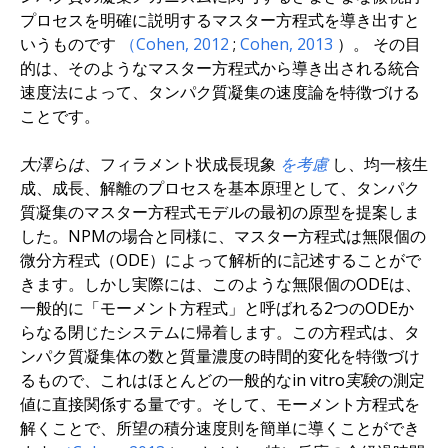
プロセスを明確に説明するマスター方程式を導き出すと
いうものです
（Cohen,
2012
;
Cohen,
2013
）。 その目
的は、そのようなマスター方程式から導き出される統合
速度法によって、タンパク質凝集の速度論を特徴づける
ことです。
大澤らは
、フィラメント状成長現象
を考慮
し、均一核生
成、成長、解離のプロセスを基本原理として、タンパク
質凝集のマスター方程式モデルの最初の原型を提案しま
した。NPMの場合と同様に、マスター方程式は無限個の
微分方程式（ODE）によって解析的に記述することがで
きます。しかし実際には、このような無限個のODEは、
一般的に「モーメント方程式」と呼ばれる2つのODEか
らなる閉じたシステムに帰着します。この方程式は、タ
ンパク質凝集体の数と質量濃度の時間的変化を特徴づけ
るもので、これはほとんどの一般的な
in vitro実験
の測定
値に直接関係する量です。そして、モーメント方程式を
解くことで、所望の積分速度則を簡単に導くことができ