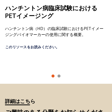
ミスフォールドタンパク質：タンパク質は
アミノ
diseases.
Trends. Pharmacol. Sci.
,
35
: 127–135,
ハンチントン病臨床試験における
酸の直線状の鎖から構成されており、機能的な三
2014;
doi:10.1016/j.tips.2013.12.005
PETイメージング
次元構造に折りたたまれる必要があります。これ
らの鎖が適切に折りたたまれない場合、結果とし
Bertsch, M., Franchi, B., Marcello, N., Tesi, M.C.,
て生じるタンパク質は異常な形状になることがあ
ハンチントン病（HD）の臨床試験におけるPETイメー
Tosin, A. Alzheimer’s disease: a mathematical
ります。これらのタンパク質は通常、不溶性で、
ジングバイオマーカーの使用に関する概要。
model for onset and progression.
Math. Med.
正常な細胞プロセスを妨害します。異常なタンパ
Biol.
,
34
: 193–214, 2017;
ク質の蓄積は、アルツハイマー病（AD）、パーキ
このリソースをお読みください。
doi:10.1093/imammb/dqw003
ンソン病（PD）、ハンチントン病（HD）、筋萎
縮性側索硬化症（ALS）など、いくつかの神経変性
Bertsch, M., Franchi, B., Tesi, M.C., Tosin, A.
疾患と密接に関連しています。
Microscopic and macroscopic models for the
onset and progression of Alzheimer’s disease.
J.
神経変性
：ニューロンの損失をもたらす複雑な多
Phys. A. Math. Theor.
,
50
: 414003, 2017;
因子
プロセス
。
doi:10.1088/1751-8121/aa83bd
神経原線維変化：
神経細胞内のタウタンパク質の
Brundin, P., Melki, R., Kopito, R. Prion-like
異常蓄積。健康な神経細胞では、タウタンパク質
詳細はこちら
transmission of protein aggregates in
は微小管の構造を安定させる働きをしています
neurodegenerative diseases.
Nat. Rev. Mol. Cell.
が、アルツハイマー病などの特定の神経変性疾患