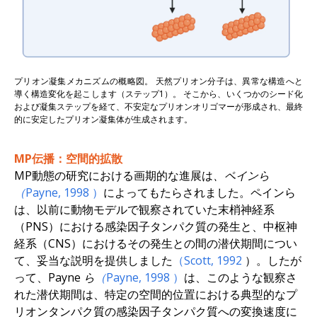
プリオン凝集メカニズムの概略図。 天然プリオン分子は、異常な構造へと
導く構造変化を起こします（ステップ1）。 そこから、いくつかのシード化
および凝集ステップを経て、不安定なプリオンオリゴマーが形成され、最終
的に安定したプリオン凝集体が生成されます。
MP伝播：空間的拡散
MP動態の研究における画期的な進展は
、ペインら
（Payne, 1998
）
によってもたらされました。ペインら
は、以前に動物モデルで観察されていた末梢神経系
（PNS）における感染因子タンパク質の発生と、中枢神
経系（CNS）におけるその発生との間の潜伏期間につい
て、妥当な説明を提供しました
（Scott,
1992
）。したが
って、
Payne ら
（Payne, 1998
）
は、このような観察さ
れた潜伏期間は、特定の空間的位置における典型的なプ
リオンタンパク質の感染因子タンパク質への変換速度に