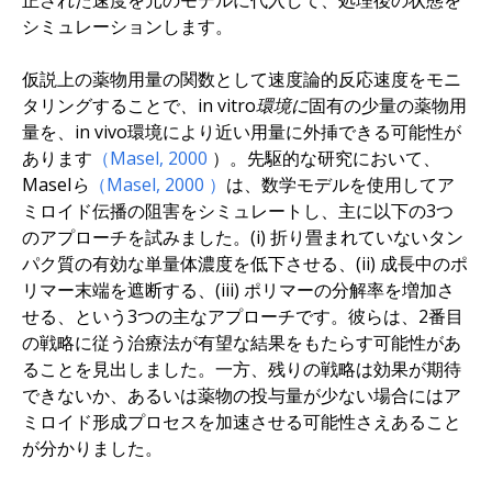
正された速度を元のモデルに代入して、処理後の状態を
シミュレーションします。
仮説上の薬物用量の関数として速度論的反応速度をモニ
タリングすることで
、in vitro環境に
固有の少量の薬物用
量を、in vivo環境により近い用量に外挿できる可能性が
あります
（Masel,
2000
）。先駆的な研究において、
Maselら
（Masel,
2000
）
は、数学モデルを使用してア
ミロイド伝播の阻害をシミュレートし、主に以下の3つ
のアプローチを試みました。(i) 折り畳まれていないタン
パク質の有効な単量体濃度を低下させる、(ii) 成長中のポ
リマー末端を遮断する、(iii) ポリマーの分解率を増加さ
せる、という3つの主なアプローチです。彼らは、2番目
の戦略に従う治療法が有望な結果をもたらす可能性があ
ることを見出しました。一方、残りの戦略は効果が期待
できないか、あるいは薬物の投与量が少ない場合にはア
ミロイド形成プロセスを加速させる可能性さえあること
が分かりました。