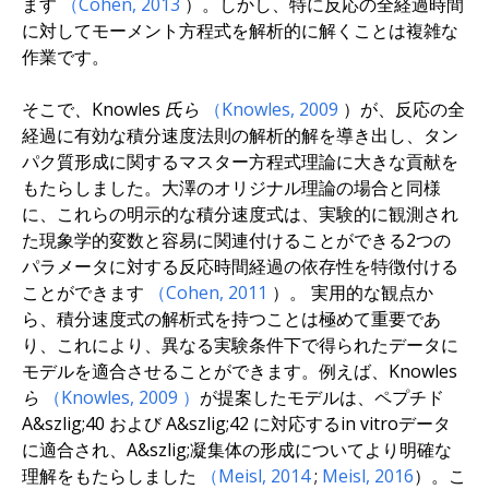
ます
（Cohen,
2013
）。しかし、特に反応の全経過時間
に対してモーメント方程式を解析的に解くことは複雑な
作業です。
そこで
、Knowles 氏ら
（Knowles,
2009
）が、反応の全
経過に有効な積分速度法則の解析的解を導き出し、タン
パク質形成に関するマスター方程式理論に大きな貢献を
もたらしました。大澤のオリジナル理論の場合と同様
に、これらの明示的な積分速度式は、実験的に観測され
た現象学的変数と容易に関連付けることができる2つの
パラメータに対する反応時間経過の依存性を特徴付ける
ことができます
（Cohen,
2011
）。 実用的な観点か
ら、積分速度式の解析式を持つことは極めて重要であ
り、これにより、異なる実験条件下で得られたデータに
モデルを適合させることができます。例えば、
Knowles
ら
（Knowles,
2009
）
が提案したモデルは、ペプチド
A&szlig;40 および A&szlig;42 に対応する
in vitro
データ
に適合され、A&szlig;凝集体の形成についてより明確な
理解をもたらしました
（Meisl,
2014
;
Meisl, 2016
）。こ