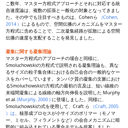
こ数年、マスター方程式アプローチとそれに対応する統
合速度論は、複数の拡張と一般化の対象となってきまし
た。その中でも注目すべきものは
、Cohenら
（Cohen,
2014
）
によるもので、空間伝播のメカニズムをマスター
方程式に含めることで、二次凝集経路が拡散による空間
伝播の速度を支配することを発見しました。
凝集に関する凝集理論
マスター方程式のアプローチの場合と同様に、
Smoluchowskiの方程式で説明される凝集理論も、異な
るサイズの粒子集合体における自己会合の一般的なケー
スをカバーしています。タンパク質の凝集の文脈におけ
るSmoluchowskiの方程式の最初の言及は、短い線維の
末端間凝集による線維の軸方向伸長を説明した
Murphy
et al.
(Murphy, 2000
)
に登場しました。同様に、
Smoluchowskiの式を使用して
、Craft ら
（Craft,
2005
）は
、核形成プロセスが小サイズのポリマー（モノマ
ー、ミセル、フィラメント
など）
の会合メカニズムに暗
黙的に組み込まれている重合モデルを提案しました。