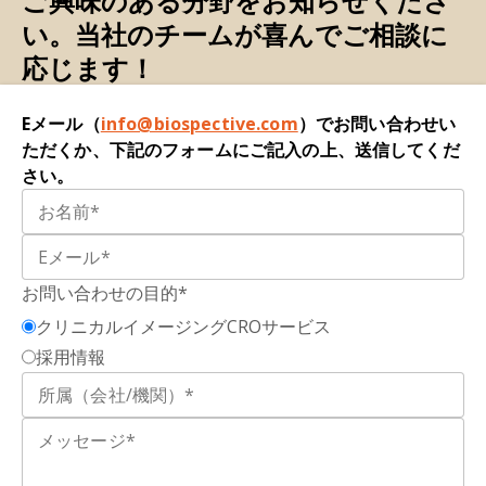
ご興味のある分野をお知らせくださ
Biol.
,
11
: 301–307, 2010;
doi:10.1038/nrm2873
では、タウタンパク質が過剰にリン酸化され、凝
い。当社のチームが喜んでご相談に
集してねじれた糸状の構造を形成します。
Chiti, F., Dobson, C.M. Protein misfolding,
応じます！
amyloid formation, and human disease: a
神経画像：
MRIやPET画像などの技術を活用し、神
summary of progress over the last decade.
Eメール（
info@biospective.com
）でお問い合わせい
経系内の構造的および機能的構成要素の画像を生
Annu. Rev. Biochem.
,
86
: 27–68, 2017;
ただくか、下記のフォームにご記入の上、送信してくだ
成するプロセス。
doi:10.1146/annurev-biochem-061516-045115
さい。
パーキンソン病（PD）：神経変性疾患
で、以下の
Cohen, S.I.A., Rajah, L., Yoon, C.H., Buell, A.K.,
症状が特徴です。(a) 黒質におけるドーパミン作動
White, D.A., Sperling, R.A., Vendruscolo, M.,
性ニューロンの減少に関連する、安静時振戦、動
Terentjev, E.M., Dobson, C.M., Weitz, D.A.,
作緩慢、筋固縮、姿勢不安定などの運動関連（運
お問い合わせの目的*
Knowles, T.P.J. Spatial propagation of protein
動）症状、および (b) 不安、うつ病、無感情、幻
polymerization.
Phys. Rev. Lett.
,
112
: 098101,
クリニカルイメージングCROサービス
覚、便秘、起立性低血圧、睡眠障害、嗅覚低下/嗅
2014;
doi:10.1103/PhysRevLett.112.098101
採用情報
覚喪失、認知障害などの非運動症状。
Cohen, S.I.A., Vendruscolo, M., Dobson, C.M.,
陽電子放射断層撮影（PET）：
医療診断や研究に
Knowles, T.P.J. From macroscopic
おいて、体内の代謝および分子プロセスを視覚化
measurements to microscopic mechanisms of
および測定するために使用される非侵襲的な
画像
protein aggregation.
J. Mol. Biol.
,
421
: 160–171,