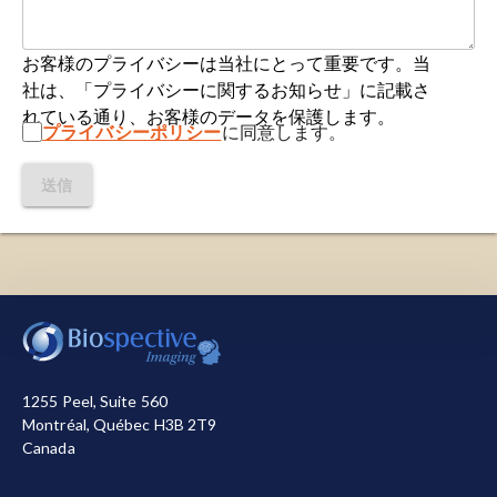
化技術
。PETスキャンでは、微量の放射性トレー
2012;
doi:10.1016/j.jmb.2012.02.031
サーを注射します。放射線放出はPETスキャナー
の検出器で収集され、それらを利用して体内の放
お客様のプライバシーは当社にとって重要です。当
Cohen, S.I.A., Vendruscolo, M., Dobson, C.M.,
射線分布の3次元画像を詳細に作成します。PETス
社は、「プライバシーに関するお知らせ」に記載さ
Knowles, T.P.J. The kinetics and mechanisms of
キャンは、代謝/分子および解剖学的情報を提供す
れている通り、お客様のデータを保護します。
amyloid formation. in
Amyloid Fibrils and
プライバシーポリシー
に同意します。
るために、コンピュータ断層撮影（CT）または磁
Prefibrillar Aggregates
, (ed. Otzen, D. E.) 183–
気共鳴画像法（MRI）と組み合わせて実施される
209, Wiley-VCH Verlag GmbH & Co. KGaA.,
送信
ことが多く、診断および治療計画の精度が向上し
Weinheim, Germany, 2013;
ます。
doi:10.1002/9783527654185.ch10
タンパク質異常症
：タンパク質構造異常症または
Cohen, S.I.A., Vendruscolo, M., Welland, M.E.,
タンパク質ミスフォールディング疾患とも呼ばれ
当サイトを機能させるために必要なクッキーを使用し
Dobson, C.M., Terentjev, E.M., Knowles, T.P.J.
る
タンパク質異常症
は、特定のタンパク質が構造
ています。また、お客様による当サイトの利用状況を
Nucleated polymerization with secondary
的に異常をきたし、毒性を持つようになったり、
測定して改善に役立てるため、またはマーケティング
pathways. I. Time evolution of the principal
正常な機能を失ったりする一群の疾患です。
目的で、その他のクッキーも使用しています。すべて
moments.
J. Chem. Phys.
,
135
: 08B615, 2011;
1255 Peel, Suite 560
のクッキーを許可または拒否する選択が可能です。当
doi:10.1063/1.3608916
Montréal, Québec H3B 2T9
タンパク質凝集体
：折りたたみ異常を起こしたタ
社が使用するクッキーの詳細については
、プライバシ
Canada
ンパク質の
集まり
で、細胞内または細胞の周辺で
ーポリシー
をご覧ください。
Craft, D.L., Wein, L.M., J, S.D. The impact of novel
糸玉のように凝集します。
treatments on Aβ burden in Alzheimer’s