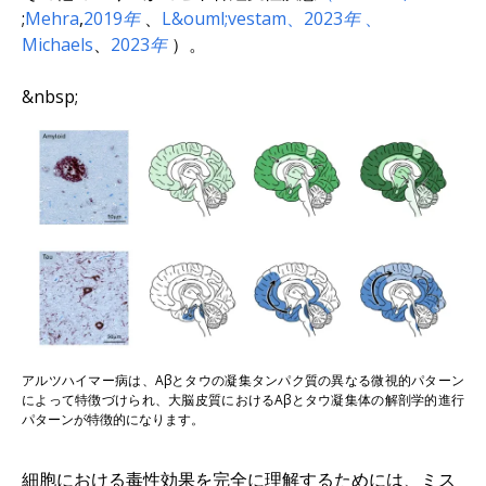
;
Mehra
,
2019年
、
L&ouml;vestam、
2023年
、
Michaels
、
2023年
）。
&nbsp;
アルツハイマー病は、Aβとタウの凝集タンパク質の異なる微視的パターン
によって特徴づけられ、大脳皮質におけるAβとタウ凝集体の解剖学的進行
パターンが特徴的になります。
細胞における毒性効果を完全に理解するためには、ミス