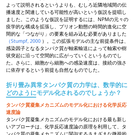
よって説明されるというよりも、むしろ近隣地域間の伝
播速度と関連している可能性が高いという仮説を提唱し
ました。このような仮説を証明するには、NPMの元々の
疫学的な構成を拡張し、プリオン動態の時間的進化に空
間的な「つながり」の要素を組み込む必要がありました
（Stumpf,
2000
）。この拡張モデルの主な前提条件は、
感染因子となるタンパク質が軸索輸送によって軸索や樹
状突起に沿って空間的に広がっていくというものでし
た。さらに、細胞から細胞への感染速度は、接続の強さ
に依存するという前提も自然なものでした。
折り畳み異常タンパク質の力学は、数学的に
どのようにモデル化されるのでしょうか？
タンパク質凝集メカニズムのモデル化における化学反応
速度論
タンパク質凝集メカニズムのモデル化における最も新し
いアプローチは、化学反応速度論の原理を利用して、タ
ンパク質の凝集メカニズムに関与するさまざまな微視的