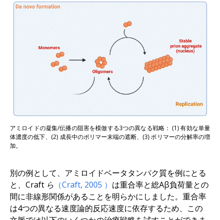
アミロイドの凝集/伝播の阻害を模倣する3つの異なる戦略： (1) 有効な単量
体濃度の低下、(2) 成長中のポリマー末端の遮断、(3) ポリマーの分解率の増
加。
別の例として、アミロイドベータタンパク質を例にとる
と
、Craft ら
（Craft,
2005
）
は重合率と総Aβ負荷量との
間に非線形関係があることを明らかにしました。重合率
は4つの異なる速度論的反応速度に依存するため、この
文脈では以下のいくつかの治療戦略を試すことができま