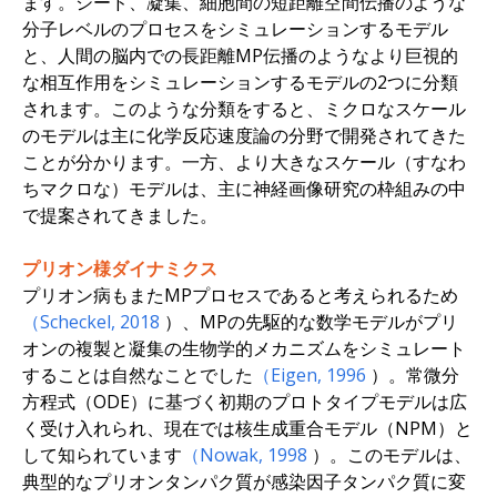
ます。シード、凝集、細胞間の短距離空間伝播のような
分子レベルのプロセスをシミュレーションするモデル
と、人間の脳内での長距離MP伝播のようなより巨視的
な相互作用をシミュレーションするモデルの2つに分類
されます。このような分類をすると、ミクロなスケール
のモデルは主に化学反応速度論の分野で開発されてきた
ことが分かります。一方、より大きなスケール（すなわ
ちマクロな）モデルは、主に神経画像研究の枠組みの中
で提案されてきました。
プリオン様ダイナミクス
プリオン病もまたMPプロセスであると考えられるため
（Scheckel,
2018
）、MPの先駆的な数学モデルがプリ
オンの複製と凝集の生物学的メカニズムをシミュレート
することは自然なことでした
（Eigen,
1996
）。常微分
方程式（ODE）に基づく初期のプロトタイプモデルは広
く受け入れられ、現在では核生成重合モデル（NPM）と
して知られています
（Nowak,
1998
）。このモデルは、
典型的なプリオンタンパク質が感染因子タンパク質に変