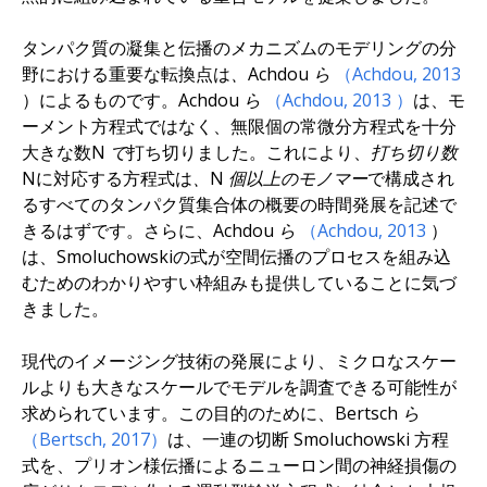
タンパク質の凝集と伝播のメカニズムのモデリングの分
野における重要な転換点は
、Achdou ら
（Achdou,
2013
）によるものです。
Achdou ら
（Achdou,
2013
）
は、モ
ーメント方程式ではなく、無限個の常微分方程式を十分
大きな数
N で
打ち切りました。これにより、
打ち切り数
N
に対応する方程式は
、N 個以上のモノマー
で構成され
るすべてのタンパク質集合体の概要の時間発展を記述で
きるはずです。さらに、
Achdou ら
（Achdou,
2013
）
は、Smoluchowskiの式が空間伝播のプロセスを組み込
むためのわかりやすい枠組みも提供していることに気づ
きました。
現代のイメージング技術の発展により、ミクロなスケー
ルよりも大きなスケールでモデルを調査できる可能性が
求められています。この目的のために、
Bertsch ら
（Bertsch, 2017）
は、一連の切断 Smoluchowski 方程
式を、プリオン様伝播によるニューロン間の神経損傷の