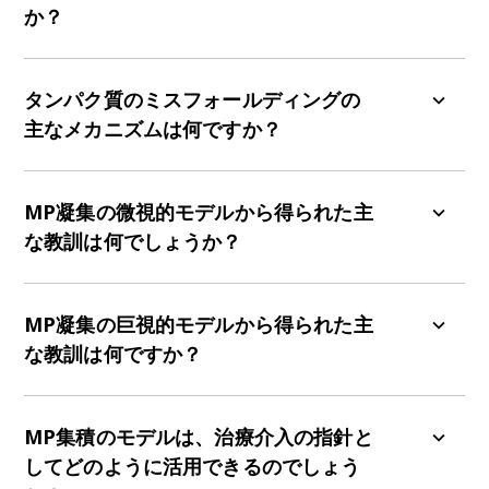
か？
タンパク質はアミノ酸で構成される巨大分子であ
り、すべての生物の基本を構成することで、生物
タンパク質のミスフォールディングの
学的プロセスにおいて中心的な役割を果たしてい
主なメカニズムは何ですか？
ます。タンパク質がさまざまな構造相にある際、
コンパクトな三次元構造に折り畳まれることは、
細胞レベルで起こる微視的プロセスは、MP形成に
生物学的自己集合と複雑性の顕著な例です
つながる核形成依存メカニズムの基礎となりま
MP凝集の微視的モデルから得られた主
（Dobson,
2003
）。正しく構成されないタンパ
す。このようなメカニズムをシミュレートするモ
な教訓は何でしょうか？
ク質はミスフォールディングタンパク質（MP）と
デルは、微視的プロセスとタンパク質凝集の巨視
呼ばれ、細胞、組織、器官の安定性と機能を損な
的動態プロファイルを関連付けるための独自の理
他の教訓として、MPのモノマー濃度の上昇とモノ
う原因となります
（Walker,
2000
）。
論的枠組みを提供します。タンパク質凝集体の形
マー除去速度の低下が、MP形成速度の上昇につな
MP凝集の巨視的モデルから得られた主
成に関する最も広く受け入れられているモデル
がることが分かりました。 マスター方程式に基づ
な教訓は何ですか？
は、一次核形成、線維伸長、線維断片化、二次核
くモデルを使用することで、アミロイドタンパク
形成など、さまざまな微視的プロセスに依存して
質の凝集に関連する毒性は、二次核生成プロセス
マクロスケールモデリングのアプローチは主に、
おり、それらはまとめて、特徴的なシグモイド形
が主な要因である可能性が高いことが分かりまし
脳の大規模な接続性と、タンパク質凝集の根底に
MP集積のモデルは、治療介入の指針と
状に従う巨視的動態プロファイルによって要約さ
た
（Meisl, 2014
）。 この単純な教訓は、創薬戦略
ある分子メカニズムの現象学的間接マッピングを
してどのように活用できるのでしょう
れます。
に化学反応速度論モデルを体系的に組み込むこと
説明しています。
Raj らの
ネットワーク拡散モデル