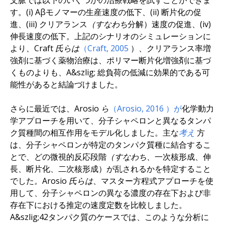
す。(i) Aβモノマーの生産速度の低下、(ii) 断片化の促
進、(iii) クリアランス
（すなわち
分解）速度の促進、(iv)
伸長速度の低下。上記のシナリオのシミュレーションに
より
、Craft 氏らは
（Craft,
2005
）、クリアランス率増
強剤に基づく薬物治療は、ポリマー断片化増強剤に基づ
くものよりも、A&szlig; 総負荷の低減に効果的である可
能性があると結論づけました。
さらに最近では
、Arosio ら
（Arosio,
2016
）が
化学動力
学アプローチを用いて、分子シャペロンと異なるタンパ
ク質種間の相互作用をモデル化しました。主な
考え
方
は、分子シャペロンが特定のタンパク質種に結合するこ
とで、どの微視的反応段階
（すなわち、
一次核形成、伸
長、断片化、二次核形成）が乱されるかを特定すること
でした
。Arosio 氏らは
、マスター方程式アプローチを使
用して、分子シャペロンの異なる濃度の存在下および非
存在下における推定の速度定数を比較しました。
A&szlig;42タンパク質のケースでは、このような分析に