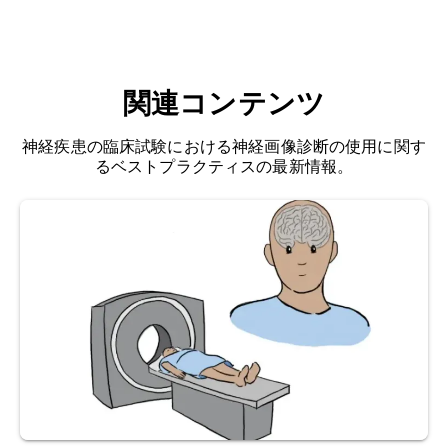
学的にパーキンソン病（PD）と関連するシナプス
Linse, S., Knowles, T.P.J., Dobson, C.M.,
前神経細胞のタンパク質。
Vendruscolo, M. Selective targeting of primary
and secondary nucleation pathways in Aβ42
アルツハイマー病
：認知機能の低下、記憶喪失、
aggregation using a rational antibody scanning
関連コンテンツ
行動の変化を特徴とする進行性の神経変性疾患で
method.
Sci. Adv.
,
3
: e1700488, 2017;
す。脳内のアミロイドベータ斑およびタウの凝
doi:10.1126/sciadv.1700488
神経疾患の臨床試験における神経画像診断の使用に関す
集、大脳皮質および皮質下の神経細胞およびシナ
るベストプラクティスの最新情報。
プスの損失と関連しています。
Arosio, P., Michaels, T.C.T., Linse, S., Månsson,
C., Emanuelsson, C., Presto, J., Johansson, J.,
アミロイドベータ（Aβ）：
アミロイド前駆体タン
Vendruscolo, M., Dobson, C.M., Knowles, T.P.J.
パク質（APP）から生じるペプチドで、凝集して
Kinetic analysis reveals the diversity of
プラークを形成します。
microscopic mechanisms through which
molecular chaperones suppress amyloid
バイオマーカー
：生物学的状態または条件
を測定
formation.
Nat. Commun.
,
7
: 10948, 2016;
可能な指標
。バイオマーカーは、医学や研究にお
doi:10.1038/ncomms10948
いて、病気の存在、進行、重症度の検出やモニタ
リング、および治療効果の評価にしばしば使用さ
Arosio, P., Vendruscolo, M., Dobson, C.M.,
れます。
Knowles, T.P.J. Chemical kinetics for drug
discovery to combat protein aggregation