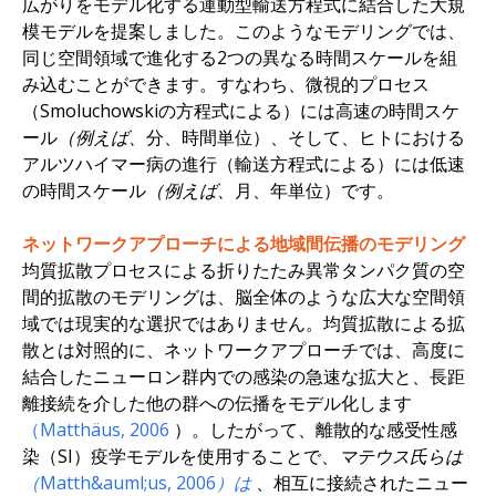
広がりをモデル化する運動型輸送方程式に結合した大規
模モデルを提案しました。このようなモデリングでは、
同じ空間領域で進化する2つの異なる時間スケールを組
み込むことができます。すなわち、微視的プロセス
（Smoluchowskiの方程式による）には高速の時間スケ
ール
（例えば、
分、時間単位）、そして、ヒトにおける
アルツハイマー病の進行（輸送方程式による）には低速
の時間スケール
（例えば、
月、年単位）です。
ネットワークアプローチによる地域間伝播のモデリング
均質拡散プロセスによる折りたたみ異常タンパク質の空
間的拡散のモデリングは、脳全体のような広大な空間領
域では現実的な選択ではありません。均質拡散による拡
散とは対照的に、ネットワークアプローチでは、高度に
結合したニューロン群内での感染の急速な拡大と、長距
離接続を介した他の群への伝播をモデル化します
（Matthäus,
2006
）。したがって、離散的な感受性感
染（SI）疫学モデルを使用することで、
マテウス氏らは
（Matth&auml;us, 2006）は
、相互に接続されたニュー