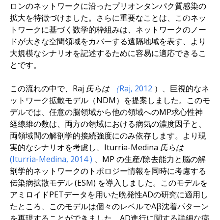
ロンのネットワークに沿ったプリオンタンパク質感染の
拡大を特徴づけました。さらに重要なことは、このネッ
トワークに基づく数学的枠組みは、ネットワークのノー
ドが大きな空間領域をカバーする遠隔地域を表す、より
大規模なシナリオを記述するために容易に適応できるこ
とです。
この流れの中で
、Raj 氏らは
（Raj, 2012
）、巨視的なネ
ットワーク拡散モデル（NDM）を提案しました。このモ
デルでは、任意の脳領域から他の領域へのMP求心性神
経線維の数は、両方の領域における病気の濃度因子と、
両領域間の解剖学的接続強度にのみ依存します。より現
実的なシナリオを考慮し
、Iturria-Medina 氏らは
(Iturria-Medina,
2014
)
、MP の生産/除去能力と脳の解
剖学的ネットワークのトポロジー情報を同時に考慮する
伝染病拡散モデル (ESM) を導入しました。このモデルを
アミロイドPETデータを用いた晩発性ADの研究に適用し
たところ、このモデルは個々のレベルでAβ沈着パターン
を再現することができました。AD進行に関する詳細な病