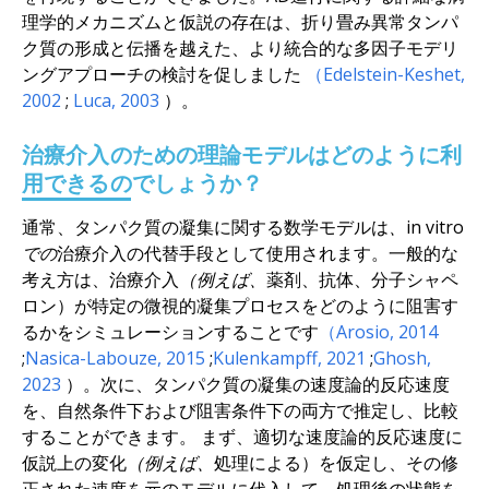
理学的メカニズムと仮説の存在は、折り畳み異常タンパ
ク質の形成と伝播を越えた、より統合的な多因子モデリ
ングアプローチの検討を促しました
（Edelstein-Keshet,
2002
;
Luca,
2003
）。
治療介入のための理論モデルはどのように利
用できるのでしょうか？
通常、タンパク質の凝集に関する数学モデルは
、in vitro
での
治療介入の代替手段として使用されます。一般的な
考え方は、治療介入
（例えば、
薬剤、抗体、分子シャペ
ロン）が特定の微視的凝集プロセスをどのように阻害す
るかをシミュレーションすることです
（Arosio,
2014
;
Nasica-Labouze,
2015
;
Kulenkampff,
2021
;
Ghosh,
2023
）。次に、タンパク質の凝集の速度論的反応速度
を、自然条件下および阻害条件下の両方で推定し、比較
することができます。 まず、適切な速度論的反応速度に
仮説上の変化
（例えば、
処理による）を仮定し、その修