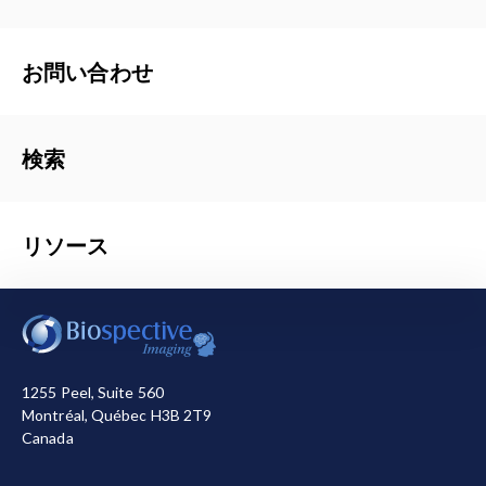
お問い合わせ
検索
リソース
当サイトを機能させるために必要なクッキーを使用し
ています。また、お客様による当サイトの利用状況を
測定して改善に役立てるため、またはマーケティング
目的で、その他のクッキーも使用しています。すべて
1255 Peel, Suite 560
のクッキーを許可または拒否する選択が可能です。当
Montréal, Québec H3B 2T9
社が使用するクッキーの詳細については
、プライバシ
Canada
ーポリシー
をご覧ください。