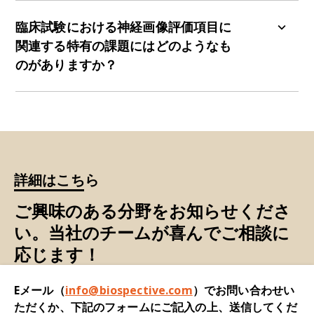
アルタイムでのサポートが必要な場合に、研究専
コアイメージングラボサービスの不可欠な一部と
転送プロセス中に匿名化されます。すべてのデー
用の通信チャネル（電子メール、ビデオ通話、電
して、Biospectiveは、画像ヘッダー、画像アーテ
臨床試験における神経画像評価項目に
タは、転送中およびプラットフォーム上に保存さ
話など）を通じて連絡することができます。
ィファクト、および研究要件に基づく研究固有の
れている間は暗号化されます。
関連する特有の課題にはどのようなも
基準について、手動および自動の品質管理（QC）
のがありますか？
チェックの両方を使用しています。
神経画像による評価項目は、多くの場合、多様性
（例えば、MRI
、PET、SPECT）があります。神
経疾患の臨床試験で使用される定量的画像バイオ
マーカーは、治療効果の評価に非常に有効です。
ただし、これらの測定値を計算するには、画像の
詳細はこちら
質が高くなければなりません。
ご興味のある分野をお知らせくださ
神経科学 CRO として、当社のチームは、初期から
い。当社のチームが喜んでご相談に
後期までの臨床試験における神経画像の最適な実
施について、小規模から中規模のバイオテクノロ
応じます！
ジー企業から多国籍製薬企業まで、幅広いスポン
サーと協力する専門知識と経験を有しています。
Eメール（
info@biospective.com
）でお問い合わせい
当社の神経科学 CRO サービスは、高度な画像処理
ただくか、下記のフォームにご記入の上、送信してくだ