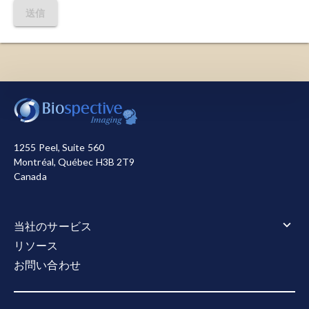
送信
当サイトを機能させるために必要なクッキーを使用し
ています。また、お客様による当サイトの利用状況を
測定して改善に役立てるため、またはマーケティング
目的で、その他のクッキーも使用しています。すべて
1255 Peel, Suite 560
のクッキーを許可または拒否する選択が可能です。当
Montréal, Québec H3B 2T9
社が使用するクッキーの詳細については
、プライバシ
Canada
ーポリシー
をご覧ください。
すべて承認する
すべて拒否
当社のサービス
当社のサービス 概要
リソース
適格性と安全性の読み方
お問い合わせ
画像処理・解析
画像診断業務