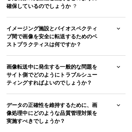
確保している
のでしょうか
？
バイオスペクティブでは、再現性が鍵となりま
す。当社の神経学 CRO サービスには、標準化され
イメージング施設とバイオスペクティ
た取得プロトコルの順守を促進する、画像診断施
ブ間で画像を安全に転送するためのベ
設の適格性評価および包括的な画像診断施設スタ
ストプラクティスは何ですか？
ッフのトレーニングの提供が含まれます。神経画
像に重点を置く神経学 CRO として、当社の手順
データセキュリティは、当社のイメージング CRO
は、画像診断施設間のばらつきを最小限に抑える
サービスにとって不可欠な要素です。バイオスペ
画像転送中に発生する一般的な問題を
ため、すべての画像診断施設を可能な限り同様に
クティブでは、ウェブベースのプラットフォーム
サイト側でどのようにトラブルシュー
設定し、トレーニングを行うよう設計されていま
を活用し、画像のアップロードと転送を便利かつ
ティングすればよいのでしょうか？
す。また、当社の厳格な品質管理（QC）レビュー
安全に行っています。ソフトウェアやポータルの
は、取得した画像の品質を最大限に高めます。
現場でのインストールは必要ありません。このプ
当社のイメージングコアラボサービスには、研究
ラットフォームには包括的な役割ベースのアクセ
の全段階における支援の提供が含まれます。クエ
データの正確性を維持するために、画
ス制御が備わっており、画像サイトのスタッフに
リ管理チケットシステムを使用することで、あら
像処理中にどのような品質管理対策を
は、プラットフォームとのやり取りを行うための
ゆる質問に迅速に対応し、回答し、追跡すること
実施すべきでしょうか？
個人用で安全な認証情報が提供されます。当社の
ができます。また、研究チームには、緊急時やリ
イメージング CRO サービスの一環として、画像は