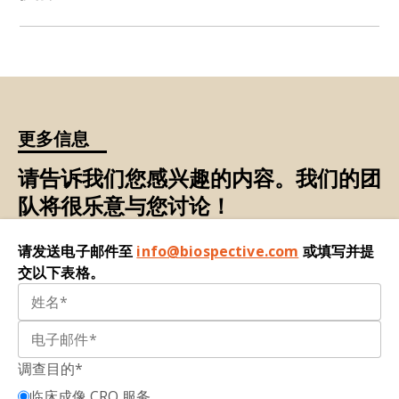
查。
神经影像学终点通常具有多种模式
（例如核磁共振
成像
、正电子发射断层扫描、单光子发射计算机断
层成像）。神经疾病临床试验中使用的定量成像生
物标记物对于评估治疗效果非常有效。然而，图像
质量必须很高，才能对这些测量值进行计算。
更多信息
作为一家神经科学合同研究组织，我们的团队拥有
请告诉我们您感兴趣的内容。我们的团
专业知识和经验，能够与我们的赞助商（从中小型
队将很乐意与您讨论！
生物技术公司到跨国制药公司）合作，在早期到晚
期临床试验中优化神经影像的实施。我们的神经科
学合同研究组织服务经过专门开发，旨在促进获取
请发送电子邮件至
info@biospective.com
或填写并提
高质量源数据，以便进行复杂的图像处理和分析。
交以下表格。
调查目的*
临床成像 CRO 服务