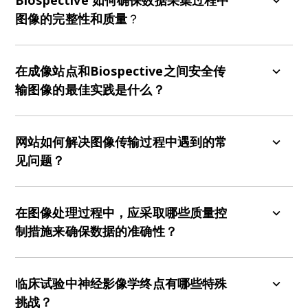
Biospective
如何确保数据采集过程中
图像的完整性和质量
？
在Biospective，可重复性是关键。我们的神经学
CRO服务包括提供成像中心资质认证和全面的成像
在成像站点和Biospective之间安全传
中心员工培训，以促进对标准化采集协议的遵守。
输图像的最佳实践是什么？
作为专注于神经影像学的神经学CRO，我们的流程
旨在尽可能相似地建立和培训所有成像中心，以最
数据安全是我们成像合同研究组织服务的重要组成
大限度地减少中心之间的差异。我们对传入数据进
部分。在Biospective，我们利用基于网络的平台，
网站如何解决图像传输过程中遇到的常
行严格的质量控制（QC）审查，从而最大限度地提
方便、安全地上传和传输图像。无需现场安装软件
见问题？
高所采集图像的质量。
或门户。该平台具有全面的基于角色的访问控制，
并为成像现场工作人员提供个性化的安全凭证，以
我们的影像核心实验室服务包括在研究的所有阶段
便与平台进行交互。作为成像合同研究组织服务的
提供协助。通过查询管理单系统，我们能够快速访
在图像处理过程中，应采取哪些质量控
一部分，图像在传输过程中被去识别化。所有数据
问、回答和跟踪任何问题。研究团队也可以通过特
制措施来确保数据的准确性？
在传输过程中和平台上的静态数据均经过加密。
定于研究的沟通渠道（电子邮件、视频通话、电话
等）联系，以获得紧急和实时的支持。
作为核心成像实验室服务的重要组成部分，
Biospective根据研究要求，对图像标题、图像伪影
临床试验中神经影像学终点有哪些特殊
和特定研究标准进行手动和自动质量控制（QC）检
挑战？