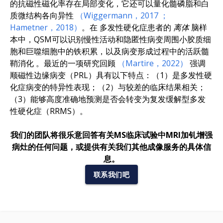
的抗磁性磁化率存在局部变化，它还可以量化髓磷脂和白
质微结构各向异性
（Wiggermann，2017
；
Hametner，2018）
。
在
多发性硬化症患者的
离体
脑样
本中，QSM可以识别慢性活动和隐匿性病变周围小胶质细
胞和巨噬细胞中的铁积累，以及病变形成过程中的活跃髓
鞘消化
。
最近的一项研究回顾
（Martire，2022）
强调
顺磁性边缘病变（PRL）具有以下特点：（1）是多发性硬
化症病变的特异性表现；（2）与较差的临床结果相关；
（3）能够高度准确地预测是否会转变为复发缓解型多发
性硬化症（RRMS
）。
我们的团队将很乐意回答有关MS临床试验中MRI加钆增强
病灶的任何问题，或提供有关我们其他成像服务的具体信
息。
联系我们吧