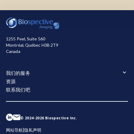
磁化转移率（M
TR
）：
一种用于量化髓磷脂含量的
J., Gasperini, C., Sastre-Garriga, J., Evangelou, N.,
MRI生物标记。通过比较应用和不应用磁化转移脉
Palace, J. The current role of MRI in
我们使用必要的cookie来确保网站正常运行。我们还使
冲的梯度回波MRI信号，可以计算出MTR。这种成
differentiating multiple sclerosis from its
用其他cookie来衡量您使用网站的情况或用于营销目
像技术可用于评估白质中髓磷脂的完整性，有时可
imaging mimics.
Nat. Rev. Neurol.
,
14:
199–213,
的，从而帮助我们进行改进。您可以选择全部接受或全
在钆增强之前检测MS病灶的变化
。
2018;
doi:10.1038/nrneurol.2018.14
部拒绝。关于我们使用的cookie的详细信息，请参阅我
1255 Peel, Suite 560
们的
隐私声明
。
多发
性
硬化症（MS
）：
中枢神经系统（CNS）最
Montréal, Québec H3B 2T9
Granziera, C., Wuerfel, J., Barkhof, F., Calabrese,
Canada
常见的脱髓鞘疾病；MS是一种免疫介导疾病，涉及
全部接受
全部拒绝
M., De Stefano, N., Enzinger, C., Evangelou, N.,
T细胞、B细胞、小胶质细胞和巨噬细胞，其特征是
Filippi, M., Geurts, J.J.G., Reich, D.S., Rocca, M.A.,
炎症、脱髓鞘、轴索损伤和神经变性
。
Ropele, S., Rovira, À., Sati, P., Toosy, A. T.,
我们的服务
Vrenken, H., Gandini Wheeler-Kingshott, C.A.M.,
我们的服务概述
髓
磷
脂水分数（MWF）：
一种核磁共振成像生物
资源
Kappos, L. Quantitative magnetic resonance
资格与安全 解读
标记，用于量化髓磷脂脂质双层之间滞留的水与其
联系我们吧
imaging towards clinical application in multiple
图像处理与分析
他空间中的水之比。MWF可通过多回波T2弛豫核磁
影像研究操作
sclerosis.
Brain
,
144:
1296–1311, 2021;
共振成像序列生成。MWF有助于了解髓磷脂的完整
doi:10.1093/brain/awab029
性，通常与其他核磁共振成像指标结合使用，以评
估多发性硬化症病灶中髓磷脂受损的程度，还可用
© 2024-2026 Biospective Inc.
Grigoriadis, N., van Pesch, V. A basic overview of
于追踪脱髓鞘和髓鞘再生
。
multiple sclerosis immunopathology.
Eur. J.
|
网站导航
隐私声明
Neurol.
,
22:
3–7, 2015;
doi:10.1111/ene.12798