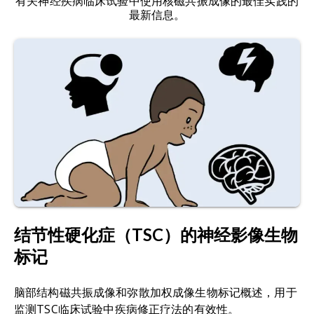
有关神经疾病临床试验中使用核磁共振成像的最佳实践的
少
Benedict, R.H.B., Zivadinov, R. Risk factors for
增强性病变
最新信息。
原发性进展
中枢神经系
血
脑屏障（BBB）渗透性
：
BBB是循环系统和大脑
and management of cognitive dysfunction in
较少
视神经：视神经发炎，即视神经炎，是多发性硬
型多发性硬
统分区炎症
之间内皮细胞的高度选择性半透层。该层形成屏
multiple sclerosis.
Nat. Rev. Neurol.
,
脊髓萎缩
7:
332–342,
化症常见的早期症状，会导致视力问题。
化症
微胶质细胞
障，保护大脑免受血液中有害或有害物质的侵害。
2011;
doi:10.1038/nrneurol.2011.61
外观正常的
（PPMS）
和星形胶质
神经系统疾病和创伤性损伤会导致BBB渗透性增
脑组织出现
&
nbsp;
细胞激活
加，并通过钆扫描可见。BBB渗透性增加是MS病变
Bodini, B., Cercignani, M., Toosy, A., Stefano, N.
弥漫性损伤
线粒体功能
形成的关键因素，使免疫细胞进入大脑并引起炎
De, Miller, D.H., Thompson, A.J., Ciccarelli, O. A
障碍
症
。
novel approach with “skeletonised MTR”
measures tract-specific microstructural
进行性复发
脑
萎缩
：
整个大脑或大脑区域体积或厚度减少
。
changes in early primary-progressive MS.
Hum.
型多发性硬
PPMS的特
进行性神经
Brain Mapp.
,
35:
723–733, 2014;
化症
征是复发期
慢性
病变
：
长期存在的非增强性病变，表现为
退行性疾病
doi:10.1002/hbm.22196
（PRMS）
间出现间歇
T1“黑洞”，表明存在永久性轴突损伤
。
与急性复发
（现称为部
性增强性病
并存
Dal-Bianco, A., Grabner, G., Kronnerwetter, C.,
结节性硬化症（TSC）的神经影像生物
分PPMS）
变
临床
孤立综合征（CIS
）：首次出现疑似多发性硬
Weber, M., Höftberger, R., Berger, T., Auff, E.,
&
nbsp;
标记
化症的神经系统症状，通常使用核磁共振成像
Leutmezer, F., Trattnig, S., Lassmann, H.,
（MRI）监测病变发展
。
Bagnato, F., Hametner, S. Slow expansion of
脑部结构磁共振成像和弥散加权成像生物标记概述，用于
multiple sclerosis iron rim lesions: pathology
脱
髓鞘
：
一种破坏性过程，会导致轴突周围的髓鞘
监测TSC临床试验中疾病修正疗法的有效性。
and 7 T magnetic resonance imaging.
Acta