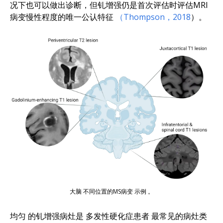
况下也可以做出诊断，但钆增强仍是首次评估时评估MRI
病变慢性程度的唯一公认特征
（Thompson，2018
）。
大脑
不同位置
的MS病变
示
例
。
均匀
的
钆增强病灶是
多发性硬化症患者
最常见的病灶类