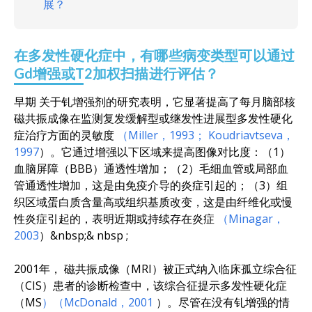
展？
在多发性硬化症中，有哪些病变类型可以通过
Gd增强或T2加权扫描进行评估？
早期
关于钆增强剂的研究表明，它显著提高了每月脑部核
磁共振成像在监测复发缓解型或继发性进展型多发性硬化
症治疗方面的灵敏度
（Miller，1993；
Koudriavtseva，
1997
）​
。
它通过增强以下区域来提高图像对比度：（1）
血脑屏障（BBB）通透性增加；（2）毛细血管或局部血
管通透性增加，这是由免疫介导的炎症引起的；（3）组
织区域蛋白质含量高或组织基质改变，这是由纤维化或慢
性炎症引起的，表明近期或持续存在炎症
（Minagar，
2003
）
&nbsp;&
nbsp
;
2001年，
磁
共振成像（MRI）被正式纳入临床孤立综合征
（CIS）患者的诊断检查中，该综合征提示多发性硬化症
（MS
）（McDonald，2001
）。
尽管在没有钆增强的情