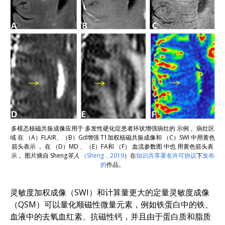
多模态核磁共振成像应用于
多发性硬化症患者
环状增强病灶
的
示
例
。
病灶区
域
在
（A）FLAIR
、（B）Gd增强
T1加权核磁共振成像
和
（C）SWI
中用黄色
箭头表示
，
在
（D）MD
、（E）FA和
（F）
血流参数图
中也
用黄色箭头表
示
。
图片摘自
Sheng等人
（Sheng，2019
）
在
知识共享署名许可协议
下
发布
的
作品
。
灵敏度加权成像（SWI）和计算量更大的定量灵敏度成像
（QSM）可以量化顺磁性微量元素，例如铁蛋白中的铁、
血液中的去氧血红素、抗磁性钙，并且由于蛋白质和脂质