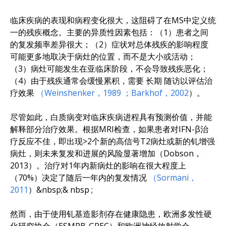
临床疾病的表现和病程变化很大，这阻碍了在MS中定义统
一的残疾概念。主要的异质性因素包括：（1）患者之间
的复发频率差异很大；（2）症状对总体残疾的影响程度
可能更多地取决于病灶的位置，而不是大小或活动；
（3）病灶可能发生在亚临床阶段，不会导致残疾恶化；
（4）由于残疾通常会缓慢累积，需要
长期
随访以评估治
疗效果
（Weinshenker，1989
；Barkhof，2002
）。
尽管如此，白质病变对临床疾病进程具有预测价值，并能
解释部分治疗效果。根据MRI检查，如果患者对IFN-β治
疗反应不佳，即出现>2个新的高信号T2病灶或新的钆增强
病灶，则未来复发和进展的风险显著增加（Dobson，
2013）。治疗对1年内新病灶的影响在很大程度上
（70%）决定了随后一年内的复发情况
（Sormani，
2011
）
&nbsp;&
nbsp
;
然而，由于使用钆基造影剂存在健康隐患
，
欧洲多发性硬
化研究协会（ESMRB-GREC）和欧洲神经放射学会