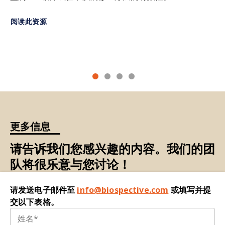
受损。在中枢神经系统中，髓鞘保护大脑、脊髓和
Neuropathol.
,
133:
25–42, 2017;
视神经中的神经。当髓鞘受损时，神经传导电脉冲
阅读此资源
doi:10.1007/s00401-016-1636-z
的能力会变慢甚至停止
。
Dalton, C.M., Miszkiel, K A., Barker, G.J.,
扩
散
加权成像（DWI
）：
一种测量水扩散和方向性
MacManus, D.G., Pepple, T.I., Panzara, M., Yang,
的核磁共振成像技术
，
可生成平均扩散率、轴向扩
M., Hulme, A., O’Connor, P., Miller, D.H. Effect of
散率、径向扩散率和各向异性分数
。
natalizumab on conversion of gadolinium
enhancing lesions to T1 hypointense lesions in
扩展
残疾状态量表（EDSS
）：一种临床神经学检
relapsing multiple sclerosis.
J. Neurol.
,
251:
398–
查，用于量化多发性硬化症患者的残疾程度。EDSS
402, 2004;
doi:10.1007/s00415-004-0332-4
更多信息
是对中枢神经系统内多个功能系统进行评估的量
表，广泛用于临床和科研
。
Filippi, M., Rocca, M A., Ciccarelli, O., De Stefano,
请告诉我们您感兴趣的内容。我们的团
N., Evangelou, N., Kappos, L., Rovira, A., Sastre-
队将很乐意与您讨论！
流
体
衰减反转恢复（FLAIR）：
一种特殊的反转恢
Garriga, J., Tintoré, M., Frederiksen, J.L.,
复MRI序列
，
用于消除流体，反转时间较长。灰质
Gasperini, C., Palace, J., Reich, D.S., Banwell, B.,
比白质更亮，而脑脊液则较暗，因此这种类型的图
请发送电子邮件至
info@biospective.com
或填写并提
Montalban, X., Barkhof, F. MRI criteria for the
像对病理非常敏感
。
交以下表格。
diagnosis of multiple sclerosis: MAGNIMS
consensus guidelines.
Lancet Neurol.
,
15:
292–
钆
扫描
：
一种用于识别血脑屏障通透性增加和潜在