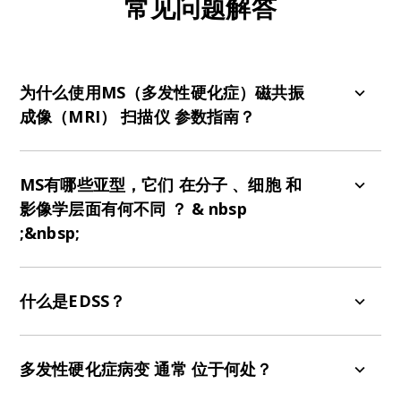
常见问题解答
为什么使用MS（多发性硬化症）磁共振
成像（MRI）
扫描仪
参数
指南？
以下
是这些指南被广泛采用的主要原因
；
有关扫描
仪协议的更多详情
，
请参阅
《Wattjes，2021》
：
MS有哪些亚型，它们
在
分子
、细胞
和
&
nbsp
;
影像学
层面
有何不同
？
&
nbsp
;&nbsp
;
标准化：MAGNIMS指南提供了标准化的核磁共
振成像（MRI）方案，有助于确保从不同核磁共
下
表
重点介绍了
不同亚型
在分子、细胞和成像方面
振成像扫描仪或机构获得的图像具有可比性。这
的
主要
差异
（Lassmann
，
2007
；Grigoriadis，
什么是
EDSS
？
种一致性对于诊断、监测疾病进展以及比较不同
2015
；Geraldes
，2018
）​
。
研究中的患者数据至关重要。
扩展残疾状态量表（EDSS）是一种用于量化多发性
提高灵敏度：指南中规定了优化MS病灶（尤其是
硬化症（MS）患者残疾程度并监测残疾程度随时间
多发性硬化症病变
通常
位于
何
处
？
分子和细胞特征
影像学特征
白质病灶）灵敏度的参数。这种方法提高了检测
亚型&
nbsp
;
变化的方法
（Kurtzke，1983
）
。
它广泛应用于临
&nbsp;
&nbsp;
微小或细微病灶的可能性，否则这些病灶可能会