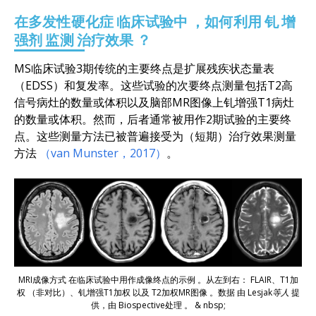
在多发性硬化症
临床试验
中
，
如何利用
钆
增
强剂
监测
治疗效果
？
MS临床试验3期传统的主要终点是扩展残疾状态量表
（EDSS）和复发率。这些试验的次要终点测量包括T2高
信号病灶的数量或体积以及脑部MR图像上钆增强T1病灶
的数量或体积。然而，后者通常被用作2期试验的主要终
点。这些测量方法已被普遍接受为（短期）治疗效果测量
方法
（van Munster，2017）
。
MRI成像方式
在临床试验中
用
作成像终点的
示
例
。
从左到右
：
FLAIR
、
T1加
权
（非对比
）、
钆增强T1加权
以及
T2加权
MR图像
。
数据
由
Lesjak等人
提
供
，
由
Biospective
处理
。
&
nbsp;