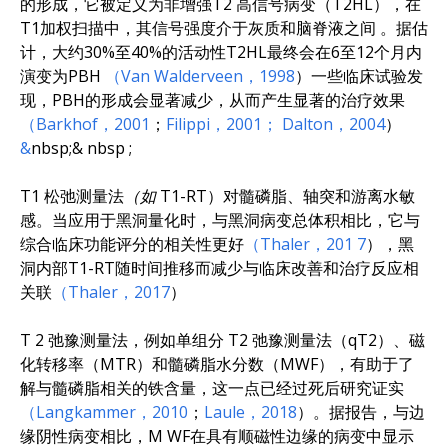
的形成，它被定义为非增强T2
高信号病变（T2HL），在
T1加权扫描中，其信号强度介于灰质和脑脊液之间
。
据估
计，大约30%至40%的活动性T2HL最终会在6至12个月内
演变为PBH
（Van Walderveen，1998
）
一些临床试验发
现，PBH的形成会显著减少，从而产生显著的治疗效果
（Barkhof，2001
；
Filippi，2001；
Dalton，2004
）
&
nbsp;&
nbsp
;
T1 松弛测量法
（如
T1-RT
）
对髓磷脂、轴突和游离水敏
感
。
当应用于黑洞量化时，与黑洞病变总体积相比，它与
综合临床功能评分的相关性更好
（Thaler，201
7
），黑
洞内部
T1-RT随时间推移而减少
与临床改善和治疗反应相
关联
（Thaler，2017
）
T
2 弛豫测量法，例如单组分 T2 弛豫测量法（qT2）、磁
化转移率（MTR）和髓磷脂水分数（MWF），有助于了
解与髓磷脂相关的铁含量，这一点已经过死后研究证实
（Langkammer，2010
；
Laule，2018
）​
。
据报告，与边
缘阴性病变相比，M
WF
在具有顺磁性边缘的病变中显示