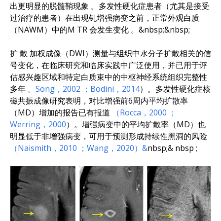
出更明显的脱髓鞘现象
。
多发性硬化症患者（尤其是接受
过治疗的患者）在出现钆增强病变之前，正常外观白质
（NAWM）中的M
TR
会发生变化
。&nbsp;&nbsp;
扩
散
加权成像（DWI）测量与组织中水分子扩散相关的信
号变化，在临床研究和临床实践中广泛使用，并已用于评
估感兴趣区域和特定白质束中的中枢神经系统组织完整性
多年
。Song，2002
；Bodini，2014
）​
。
多发性硬化症核
磁共振成像研究表明，对比增强前6周内平均扩散率
（MD）增加的报告已有报道
（Rocca，2000
；
Werring，2000
）​
。
增强病变中的平均扩散率（MD）也
明显低于非增强病变，可用于预测形成持续性黑洞的风险
（Naismith，2010
；Wang，2020）&
nbsp;&
nbsp
;