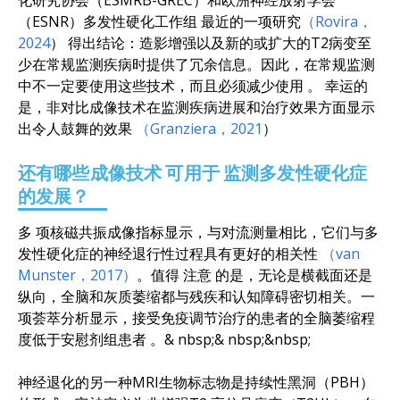
（ESNR）多发性硬化工作组
最近的一项研究
（Rovira，
2024
）
得出结论：造影增强以及新的或扩大的T2病变至
少在常规监测疾病时提供了冗余信息。因此，在常规监测
中不一定要使用这些技术，而且必须减少使用
。
幸运的
是，非对比成像技术在监测疾病进展和治疗效果方面显示
出令人鼓舞的效果
（Granziera，2021
）
还有
哪些成像
技术
可用于
监测多发性硬化症
的发展
？
多
项核磁共振成像指标显示，与对流测量相比，它们与多
发性硬化症的神经退行性过程具有更好的相关性
（van
Munster，2017）
。
值得
注意
的是，无论是横截面还是
纵向，全脑和灰质萎缩都与残疾和认知障碍密切相关。一
项荟萃分析显示，接受免疫调节治疗的患者的全脑萎缩程
度低于安慰剂组患者
。
&
nbsp
;&
nbsp;&nbsp;
神经退化的另一种MRI生物标志物是持续性黑洞（PBH）