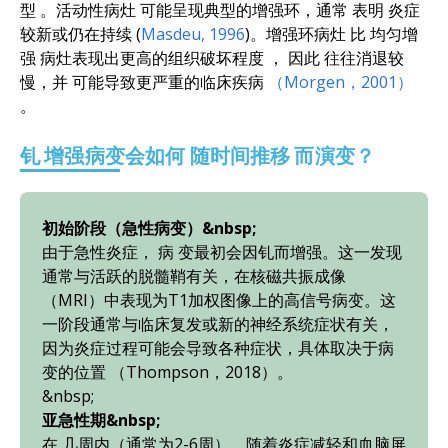
型
。
活动性病灶
可能呈现典型的增强环，通常
表明
炎症
较新或仍在持续
(
Masdeu, 1996
)
。
增强环病灶
比
均匀增
强
病灶
表现出更高的组织破坏程度
，
因此
往往消退较
慢
，并
可能导致更严重的临床疾病
（Morgen，2001）​
。
钆
增强病变会
如何
随时间推移
而演变
？
初始阶段（急性病变）&nbsp;
由于急性炎症，
病
变最初会因钆而增强。这一发现
通常与活跃的脱髓鞘有关，在核磁共振成像
（MRI）中表现为T1加权图像上的高信号病变。这
一阶段通常与临床复发或新的神经系统症状有关，
因为炎症过程可能会导致各种症状，具体取决于病
变的位置
（Thompson，2018）​。
&nbsp;
亚急性期&nbsp;
在
几周内（通常为2-6周），随着炎症减轻和血脑屏