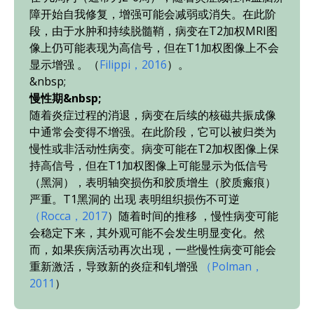
障开始自我修复，增强可能会减弱或消失。在此阶
段，由于水肿和持续脱髓鞘，病变在T2加权MRI图
像上仍可能表现为高信号，但在T1加权图像上不会
显示增强
。
​（
Filippi，2016
）​。
&nbsp;
慢性期&nbsp;
随着炎症过程的消退，病变在后续的核磁共振成像
中通常会变得不增强。在此阶段，它可以被归类为
慢性或非活动性病变。病变可能在T2加权图像上保
持高信号，但在T1加权图像上可能显示为低信号
（黑洞），表明轴突损伤和胶质增生（胶质瘢痕）
严重。T1黑洞的
出现
表明组织损伤不可逆
（Rocca，2017
）
随着时间的推移
，
慢性病变可能
会稳定下来，其外观可能不会发生明显变化。然
而，如果疾病活动再次出现，一些慢性病变可能会
重新激活，导致新的炎症和钆增强
（Polman，
2011
）