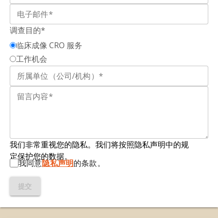
303, 2016;
doi:10.1016/S1474-4422(15)00393-2
免疫介导炎症的MRI采集方案。在多发性硬化症
中，钆可以增强活动性病变，使其在钆扫描中显示
Filippi, M., Rocca, M.A., Martino, G., Horsfield,
调查目的*
为高信号
。
M.A., Comi, G. Magnetization transfer changes
临床成像 CRO 服务
in the normal appearing white matter precede
均匀钆增强病灶
：
在连续的脑组织区域中显示均匀
工作机会
the appearance of enhancing lesions in
的钆增强，表明血脑屏障通透性增加；这些病灶是
patients with multiple sclerosis.
Ann. Neurol.
,
使用钆对比剂时常见的MS病灶类型，代表活跃的炎
43:
41–49, 1998;
doi:10.1002/ana.410430616
症
。
Filippi, M., Rovaris, M., Rocca, M.A., Sormani,
免疫
介导的炎症
：描述免疫系统的炎症途径引发炎
M.P., Wolinsky, J.S., Comi, G. Glatiramer acetate
症的情况。在脑内
，
免疫介导的炎症包括细胞浸润
reduces the proportion of new MS lesions
（T细胞、B细胞和巨噬细胞）以及促炎细胞因子的
evolving into “black holes.”
Neurology
,
57:
731–
我们非常重视您的隐私。我们将按照隐私声明中的规
激活。在多发性硬化症中，免疫介导的炎症以髓磷
733, 2001;
doi:10.1212/WNL.57.4.731
定保护您的数据。
脂为靶点，导致病变形成
。
我同意
隐私声明
的条款。
Geraldes, R., Ciccarelli, O., Barkhof, F., De
磁
共振成像（MRI）：
一种非侵入性成像方式，利
提交
Stefano, N., Enzinger, C., Filippi, M., Hofer, M.,
用磁场和射频（RF）脉冲生成图像
。
Paul, F., Preziosa, P., Rovira, A., DeLuca, G. C.,
Kappos, L., Yousry, T., Fazekas, F., Frederiksen,