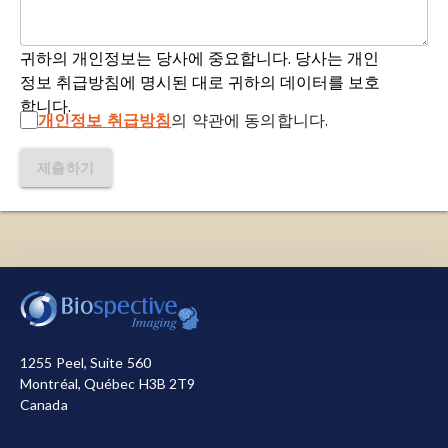
Kertesz, A., Mendez, M., Cappa, S.F., Ogar, J.M.,
Tomography, PET
):
의료 진단 및 연구에 사용되는
Rohrer, J.D., Black, S., Boeve, B.F., Manes, F.,
비침습적 영상 기법으로, 신체의 대사 및 분자 과정
Dronkers, N.F., Vandenberghe, R., Rascovsky, K.,
귀하의 개인정보는 당사에 중요합니다. 당사는 개인
을 시각화하고 측정합니다. PET 스캔은 소량의 방사
Patterson, K., Miller, B.L., Knopman, D.S.,
정보 취급방침에 명시된 대로 귀하의 데이터를 보호
성 추적자를 주입하는 방식으로 이루어집니다.
추
적
Hodges, J.R., Mesulam, M. M., Grossman, M.
합니다.
자 방출은 PET 스캐너 탐지기에 의해 수집되며, 이
개인정보 취급방침
의 약관에 동의합니다.
Classification of primary progressive aphasia
탐지기는 이를 사용하여 신체 내 추적자 분포에 대
and its variants.
Neurology
,
76
: 1006-1014, 2011;
한 상세한 3차원 이미지를 생성합니다. PET 스캔은
제출하기
doi: 10.1212/WNL.0b013e31821103e6
대사/분자 및 해부학적 정보를 제공하기 위해 종종
컴퓨터 단층 촬영(CT) 또는 자기 공명 영상(MRI)과
Harper, L., Barkhof, F., Scheltens, P., Schott, J.M.,
결합되어 진단 및 치료 계획의 정확성을 향상시킵니
Fox, N.C. An algorithmic approach to structural
다
.
imaging in dementia.
J. Neurol. Neurosurg.
저희는 사이트를 작동시키기 위해 필요한 쿠키를 사용합
Psychiatry
,
85
: 692–98, 2014;
doi:10.1136/jnnp-
니다. 또한, 사이트 사용 방식을 측정하거나 마케팅 목적
단백질 병
증
:
단백질 구조 장애 또는 단백질 오접힘
2013-306285
으로 개선을 돕기 위해 다른 쿠키를 사용합니다. 사용자
질환이라고도 불리는 단백질 병증은 특정 단백질이
는 모든 쿠키를 허용하거나 거부할 수 있습니다. 저희가
구조적으로 비정상적으로 변하거나 독성이 생기거
1255 Peel, Suite 560
Hellwig, S., Frings, L., Bormann, T., Vach, W.,
사용하는 쿠키에 대한 자세한 정보는
개인정보 처리방침
나 정상적인 기능을 잃는 질환의 그룹입니다
.
Montréal, Québec H3B 2T9
Buchert, R., Meyer, P.T. Amyloid imaging for
참조하십시오.
Canada
differential diagnosis of dementia: incremental
단일 광자 방출 컴퓨터 단층 촬영(SPECT
):
신체 내
모두 수락
모두 거부
value compared to clinical diagnosis and [ 18