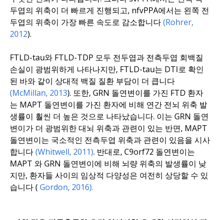
두엽의 위축이 더 빠르게 진행되고, nfvPPA에서는 왼쪽 전
두엽의 위축이 가장 빠른 속도로 감소합니다
(Rohrer,
2012
).
FTLD-tau와 FTLD-TDP
모두
전두엽과 전측두엽 회백질
손실이 광범위하게 나타나지만, FTLD-tau는 DTI로 확인
된 바와 같이 상대적 백질 질환 부담이 더 큽니다
(McMillan, 2013
).
또한,
GRN 돌연변이를 가진
FTD 환자
는
MAPT 돌연변이를 가진 환자에
비해 연간 전뇌 위축 발
생률이 훨씬 더 높은 것으로 나타났습니다
.
이는
GRN 돌연
변이가 더 광범위한 대뇌 위축과 관련이 있는 반면,
MAPT
돌연변이는 국소적인 전측두엽 위축과 관련이 있음을
시사
합니다
(Whitwell, 2011)
.
반대로,
C9orf72
돌연변이는
MAPT
와
GRN
돌연변이에
비해
뇌량 위축의 발생률이 낮
지만, 환자들 사이의 임상적 다양성은 여전히 상당할 수 있
습니다
(
Gordon, 2016).