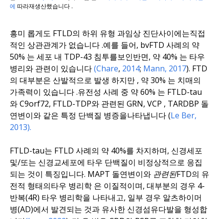
에
따라
재생산했습니다
.
흥
미
롭게도
FTLD의 하위 유형
과
임상 진단
사이에는
직접
적인
상관관계가 없습니다
.
예를 들어
,
bvFTD 사례의
약
50%
는
세포 내
TDP-43
침투를
보인
반면
,
약 40%
는 타우
병리와 관련이 있습니다
(Chare
,
2014
;
Mann, 2017
).
FTD
의 대부분은 산발적으로 발생
하지만
,
약
30%
는 치매의
가족력이 있습니다
.
유전성 사례 중 약
60%
는
FTLD-tau
와
C9orf72
,
FTLD-TDP와
관련된
GRN, VCP
,
TARDBP
돌
연변이와
같은
특정
단백질 병증을
나타냅니다
(
Le Ber,
2013).
FTLD-tau는 FTLD 사례의 약 40%를 차지하며, 신경세포
및/또는 신경교세포에 타우 단백질이 비정상적으로 응집
되는 것이 특징입니다.
MAPT 돌연변이와
관련된
FTD의 유
전적 형태의
타
우 병리학
은 이질적이며, 대부분의 경우 4-
반복(4R) 타우 병리학을 나타내고, 일부 경우 알츠하이머
병(AD)에서 발견되는 것과 유사한 신경섬유다발을 형성합