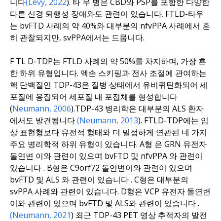
니다
(Levy, 2022
).
타
우
병은 CBD와 PSP를 포함한 다양한
다른 신경 퇴행성 장애와도 관련이 있습니다. FTLD-타우
는 bvFTD 사례의 약 40%와 대부분의 nfvPPA 사례에서 흔
히 관찰되지만, svPPA에서는 드뭅니다.
F
TL
D-TDP는 FTLD 사례의 약 50%를 차지하며, 가장 흔
한 하위 유형입니다. 엑손 스키핑과 전사 조절에 관여하는
핵 단백질인 TDP-43은 질병 상태에서 유비퀴틴화되어 세
포질에 응집되어 세포질 내 포접체를 형성합니다
(
Neumann, 2006
).
TDP-43 병리학은 대부분의 ALS 환자
에서도 발견됩니다
(Neumann, 2013
).
FTLD-TDP에는 임
상 표현형보다 유전적 형태와 더 밀접하게 연관된 네 가지
주요 병리학적 하위 유형이 있습니다.
A형
은
GRN
유전자
돌연변
이와 관련이 있으며 bvFTD 및 nfvPPA
와 관련이
있습니다
. B형은
C9orf72
돌연변이와
관련이 있으며
bvFTD 및 ALS
와 관련이 있습니다
. C형은 대부분의
svPPA 사례와 관련이 있습니다. D형은
VCP
유전자 돌연변
이와 관련이 있으며 bvFTD 및 ALS와 관련이 있습니다
.
(Neumann, 2021
)
최근
TDP-43 PET 영상 추적자의 발전