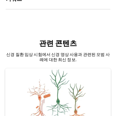
where do we stand? A narrative review.
Int. J.
치료의 안전성, 내약성, 약력학, 예비 효능을 테스트
정확도의 향상
은 질병의 발병과 진행을 더 명확하
Mol. Sci.
,
24
: 11732, 2023;
하고 있습니다. 또한, 많은 임상 시험에서 향후 임상
게 이해하는 데 매우 중요합니다.
또한,
발병 평균 연
알
츠
하이머병
:
인지 기능 저하, 기억력 상실, 행동
doi:10.3390/ijms241411732
시험의 종결점으로 바이오마커를 탐색하고 있습니
령
은
근본적인 병리에 따라
달라질 수 있습니다
.
예
변화 등을 특징으로 하는 진행성 신경 퇴행성 질환.
다. 초기 단계의 여러 임상시험은 근본적인
GRN
돌
를 들어,
MAPT 돌연변이 환자는
비교적 젊은 나이
뇌에 아밀로이드 베타 플라크와 타우 단백질 응집체
Bocti, C., Rockel, C., Roy, P., Gao, F.Q., Black, S.E.
연변이를
가진 FTD를 표적으로 하는 프로그라눌린
에
진단되는
경향이
있으며
,
일반적으로
50세 미만입
가 축적되고 대뇌 피질과 피질하 영역의 뉴런과 시
Topographical patterns of lobar atrophy in
관련 유전자 치료에 초점을 맞추고
있습니다
니다
(
Liu, 2019).
이러한 차이는 FTD 환자의 발병
냅스가 소실되는 것과 관련이 있습니다
.
frontotemporal dementia and Alzheimer’s
(NCT06064890, NCT04747431, NCT04408625,
연령을 평가할 때 유전적 요인을 고려하는 것이 중
관련 콘텐츠
disease.
Dement. Geriatr. Cogn. Disord.
,
21
: 364–
NCT05262023). 이 치료법은 질병 진행을 변화시킬
요하다는 것을 강조합니다.
동
맥
스핀 라벨링(ASL
):
뇌를 순환하는 혈액의 물 분
72, 2006;
doi:10.1159/000091838
수 있는 잠재력을 가지고 있습니다
(Sevigny, 2024
).
신경 질환 임상 시험에서 신경 영상 사용과 관련된 모범 사
획을 자기적으로 라벨링하여 대뇌 혈액 관류를 측정
3
단계 임상시험에서는
FTD 사례의 약 5-10%를 차
례에 대한 최신 정보.
하는 MR 영상 획득 기법입니다
.
Chare, L., Hodges, J.R., Leyton, C.E., McGinley, C.,
지하는
GRN
돌연변이를
가진 FTD에 대한 면역요법
Tan, R.H., Kril, J.J., Halliday, G.M. New criteria for
AL001을 조사하고 있습니다
(NCT04374136
).
바이오마
커
:
생물학적 상태나 상태를 측정할 수 있
frontotemporal dementia syndromes: clinical
는 지표. 바이오마커는 질병의 존재, 진행, 심각도를
and pathological diagnostic implications.
J.
면역치료제 AL001은
C9orf72
돌연변이를
가진
감지하거나 모니터링하고,
치료
의 효과를 평가하기
Neurol. Neurosurg. Psychiatry
,
85
: 866–71,
FTD에 대한 2상 임상시험도 진행 중입니다
위해 의학 및 연구 분야에서 자주 사용됩니다
.
2014;
doi:10.1136/jnnp-2013-306948
(NCT03987295). 또 다른 면역 요법은 FTD에 대한
1상 시험에서 연구되고 있습니다(NCT06395038).
뇌
위축
:
뇌 전체 또는 뇌의 일부 부위의 부피 또는 두
Chouliaras, L., O’Brien, J.T. The use of
또한,
C9orf72 돌연변이와
관련된 FTD에 대한 임상
께 감소
.
neuroimaging techniques in the early and
시험용 치료제인 TPN-101에 대한 2상 시험에서 중