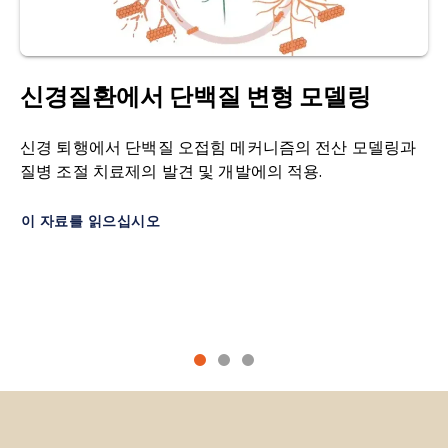
differential diagnosis of dementia.
Mol.
간 결과가 기대되고 있습니다
(NCT04993755).
다른
확
산 텐서 영상(DTI
):
물의 확산과 방향성을 측정하
Psychiatry
,
28
: 4084–97, 2023;
시험에서는 타우 병리와 관련된 FTD에 대한 치료법
여 평균 확산도, 축 확산도, 방사상 확산도, 분별 이
doi:10.1038/s41380-023-02215-8
을 연구하고 있습니다. 타우 응집 억제제를 평가하는
방성 지표를 생성하는 MRI 기법입니다
.
bvFTD에 대한 가장 큰 규모의 임상시험 중
하나
인
신경질환에서 단백질 변형 모델링
Cordts, I., Wachinger, A., Scialo, C., Lingor, P.,
3상 임상시험에서는 치료 효과가 나타나지 않았습
전두측두엽 치매(FTD
):
뇌의 전두엽 및/또는 측두엽
Polymenidou, M., Buratti, E., Feneberg, E. TDP-
니다(NCT01626378)
(Shiells, 2020
).
현재
진행
중인
신경 퇴행에서 단백질 오접힘 메커니즘의 전산 모델링과
에 점진적인 손상이 나타나는 신경 퇴행성 질환의
43 proteinopathy specific biomarker
임상시험에는 nfvPPA
(NCT03174886)
에서 타우 백
질병 조절 치료제의 발견 및 개발에의 적용.
한 그룹입니다. 이러한 손상은 성격, 행동, 언어 능력
development.
Cells
,
12
: 2023;
신, 즉 타우 병리에 대한 능동 면역 요법의 효과를 조
변화 등 다양한 증상을 유발합니다. FTD는 알츠하이
doi:10.3390/cells12040597
사하는 1상 연구가 포함됩니다
(Novak, 2019
).
타우
이 자료를 읽으십시오
머병과 같은 다른 유형의 치매와 달리, 주로 45세에
와 TDP-43을 표적으로 하는 PET 추적자를 포함한
서 65세 사이의 젊은 층에서 발병하며, 기억력 상실
Dadar, M., Manera, A.L., Ducharme, S., Collins,
다른 PET 추적자(예: 성상교세포 글루타메이트 수송
보다는 사회적 행동, 실행 기능, 언어에 있어 초기 단
D.L.
White matter hyperintensities, grey matter
체(NCT05374278))가 임상 시험(NCT03283449)에
계부터 뚜렷한 변화를 보인다는 점에서 다른 유형의
atrophy, and cognitive decline in
서 개발 및 평가되고 있습니다.
현재 진행 중인 연구
치매와 구별됩니다.
FTD의 세 가지 주요 하위
유형
neurodegenerative diseases.
Neurobiol.
의
또
다른 분야, 특히 PPA에 관한 연구는 비침습적
은
행동형 FTD(bvFTD), 유창하지 않은 변형 원발성
Aging
,
111
: 54-63, 2022;
반복적 경두개 뇌 자극과 경두개 직류 자극을 포함
진행성 실어증(nfvPPA), 의미형 원발성 진행성 실어
doi:10.1016/j.neurobiolaging.2021.11.007
하며, 현재 1단계와 2단계 임상시험(NCT04188067,
증(svPPA)입니다
.
NCT04046691, NCT05386394)에 사용되고 있는
Frings, L., Yew, B., Flanagan, E., Lam, B.Y.K., Hüll,
장치와 관련되어 있습니다
.
유
전
적 위험
:
개인이 특정 질병과 관련된 돌연변이
M., Huppertz, H.J., Hodges, J.R., Hornberger, M.