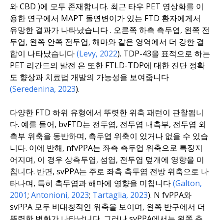
와 CBD
)에 모두 존재합니다
.
최근 타우 PET 영상화를 이
용한 연구에서
MAPT 돌연변이가 있는
FTD 환자에게서
유망한 결과가 나타났습니다
.
오른쪽 하측 측두엽, 왼쪽 전
두엽, 왼쪽 안쪽 전두엽, 해마와 같은 영역에서 더 강한 결
합이 나타났습니다
(Levy, 2022
).
TDP-43을 표적으로 하는
PET 리간드의
발전
은 또한 FTLD-TDP에 대한 진단 정확
도 향상과 치료법 개발의 가능성을 보여줍니다
(Seredenina, 2023
).
다양한 FTD 하위 유형에서 뚜렷한 위축 패턴이 관찰됩니
다. 예를 들어, bvFTD는 전두엽, 전두엽 내측부, 전두엽 외
측부 위축을 동반하며, 측두엽 위축이 있거나 없을 수 있습
니다. 이에
반
해, nfvPPA는 좌측 측두엽 위축으로 특징지
어지며, 이 경우 상측두엽, 섬엽, 전두엽 덮개에 영향을 미
칩니다. 반면, svPPA는 주로 좌측 측두엽 전방 위축으로 나
타나며, 특히 측두엽과 해마에 영향을 미칩니다
(Galton,
2001
;
Antonioni, 2023
;
Tartaglia, 2023
).
N
fvPPA와
svPPA
모두
비대칭적인 위축을 보이며, 왼쪽 반구에서 더
뚜렷한 변화가 나타납니다. 그러나 svPPA에서는 왼쪽 측