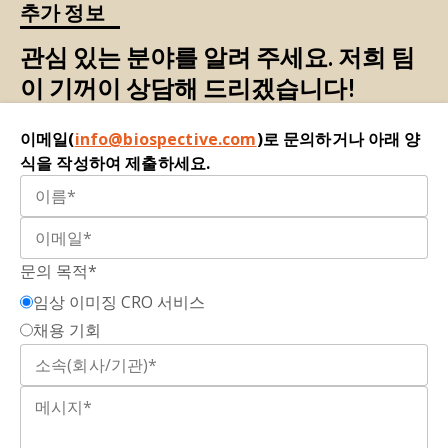
추가 정보
를 가지고 있거나 특정 유전적 장애의 영향을 받는
Longitudinal grey and white matter changes in
ALLFTD 연구는 NIH가 자금을 지원하는 5년짜리 프
가능성
.
frontotemporal dementia and Alzheimer’s
로젝트로, 북미 전역에서 FTLD 환자의 임상 시험 결
관심 있는 분야를 알려 주세요. 저희 팀
disease.
PLoS One
,
9
: e90814. 2014;
과 측정 및 질병 진행 평가 개발을 목표로 합니다. 이
이 기꺼이 상담해 드리겠습니다!
신경교
성
:
신경교성 질환에서 흔히 관찰되는 뇌 손
doi:10.1371/journal.pone.0090814
연구에는 2,000명 이상의 환자가 포함되어 있으며,
상이나 질병에 대한 반응으로 신경교세포의 증식과
2,500건 이상의 MRI 스캔과 임상 및 유전적 결과를
비대
.
이메일(
info@biospective.com
)로 문의하거나 아래 양
Galton, C., Patterson, K., Graham, K., Lambon-
포함한 추가 데이터를 확보했습니다
(Heuer, 2023)
.
식을 작성하여 제출하세요.
Ralph, M., Williams, G., Antoun, N., Sahakian, B.,
이 연구는 다양한 아형의 FTLD 환자에 대한 바이오
자기
공명영상(MRI
):
자기장과 고주파(RF) 펄스를
Hodges, J. Differing patterns of temporal
마커에 대한 이해를 높일 수 있는 상당한 잠재력을
사용하여 이미지를 생성하는 비침습적 영상 방식입
atrophy in Alzheimer's disease and semantic
가지고 있습니다.
니다
.
dementia.
Neurology
,
57
: 216-225. 2001;
doi:
10.1212/wnl.57.2.216
문의 목적*
신경 퇴
행
:
뉴런의 손실을 초래하는 복잡하고 다원
임상 이미징 CRO 서비스
적인 과정
.
Gordon, E., Rohrer, J.D., Fox, N.C. Advances in
채용 기회
neuroimaging in frontotemporal dementia.
J.
신경
영상
:
MRI 및 PET 영상과 같은 기술을 활용하
Neurochem
.,
138
: 193-210, 2016;
여 신경계 내의 구조적 및 기능적 구성 요소의 이미
doi:10.1111/jnc.13656
지를 생성하는 과정입니다
.
Gorno-Tempini, M.L., Hillis, A.E., Weintraub, S.,
양전자 방출 단층 촬영(Positron Emission