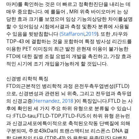
마커)
를 확인하는
것은
더
빠르고 정확한
진단을 내리는
데
매우 중요합니다
.
예
를
들어
,
MRI 위축
바이오마커
는
상
당한
효과 크기를
보였
으며
임상 기능의
상당한 차이를
설명
할 수
있어
임상 시험에서
결과 측정
및
환자 분류에
사용될
수
있음을
뒷받침합니다
(Staffaroni
,
2019
).
또한
,
타우와
TDP-43
에
결합하는 것을 포함하여
특정 방사성 리간드를
이용한 PET 이미징의
최근 발전
은
현재 이용이 불가능한
FTD에 대한 질병 조절 요법의
개발을
촉진하고
,
가장 효과
적인 시기에 조기 개입을
가능하게 할 것입니다
.
신경병
리
학적 특징
FTD의
근본적인 병리학적
과정
은
전두측두엽변성(FTLD)
으로, 신경변성과
관련된
뇌 위축
,
그리고
전두엽과 측두엽
의
신경교증
(Hernandez, 2018
)이 특징입니다
.
FTLD
는
사
후에 확인된
세 가지 주요 하위 유형으로 분류될 수 있습니
다
:
FTLD-tau
,
FTLD-TDP
,
FTLD-FUS
.
이 하위 유형
은
뉴런
과 신경교세포에
특이적으로 축적된
오작동 단백질
에 의해
구분되며
,
주로
43kDa의
트랜스액티브 리스폰스 DNA 결
합 단백질인 타우
(TDP-43)
와
융합된 육종(FUS) 단백질