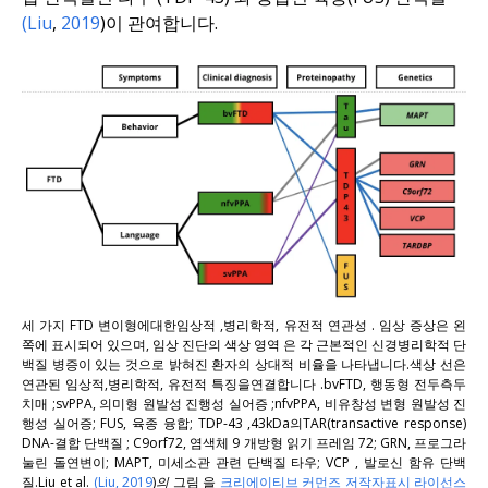
(Liu
,
2019
)
이 관여합니다
.
세 가지
FTD
변이형에
대한
임상적
,
병리학적, 유전적
연관
성
.
임상 증상은
왼
쪽에
표시되어
있으며,
임상 진단의 색상 영역
은
각 근본적인 신경병리학적
단
백질 병증이
있는 것으로 밝혀진 환자의 상대적 비율을
나타냅니다
.
색상 선은
연관된 임상적
,
병리학적
,
유전적
특징을
연결합니다
.
bvFTD
,
행동형 전두측두
치매
;
svPPA
,
의미형 원발성 진행성 실어증
;
nfvPPA
,
비유창성 변형
원발성 진
행성 실어증; FUS, 육종 융합; TDP-43
,
43kDa의
TAR(transactive response)
DNA-결합 단백질
;
C9orf72, 염색체 9 개방형 읽기 프레임 72; GRN, 프로그라
눌린 돌연변이; MAPT, 미세소관 관련 단백질 타우; VCP
,
발로신 함유 단백
질
.
Liu et al.
(Liu, 2019
)의
그림
을
크리에이티브 커먼즈 저작자표시 라이선스