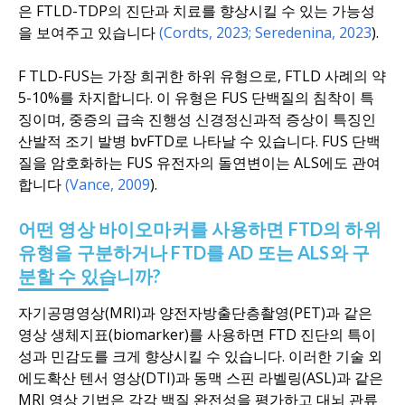
은 FTLD-TDP의 진단과 치료를 향상시킬 수 있는 가능성
을 보여주고 있습니다
(Cordts, 2023;
Seredenina, 2023
).
F
TL
D-FUS는 가장 희귀한 하위 유형으로, FTLD 사례의 약
5-10%를 차지합니다. 이 유형은 FUS 단백질의 침착이 특
징이며, 중증의 급속 진행성 신경정신과적 증상이 특징인
산발적 조기 발병 bvFTD로 나타날 수 있습니다.
FUS 단백
질을 암호화하는 FUS 유전자의
돌연변이는
ALS에도 관여
합니다
(Vance, 2009
).
어떤
영상
바이오마커를 사용하면 FTD의 하위
유형을 구분하거나 FTD를 AD 또는 ALS와 구
분할 수 있습니까
?
자기공명영상(MRI)과 양전자방출단층촬영(PET)과 같은
영상 생체지표(biomarker)를 사용하면 FTD 진단의 특이
성과 민감도를 크게 향상시킬 수 있습니다. 이러한 기술
외
에도
확산 텐서 영상(DTI)과 동맥 스핀 라벨링(ASL)과 같은
MRI 영상 기법은 각각 백질 완전성을 평가하고 대뇌 관류