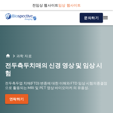
전임상 웹사이트
임상 웹사이트
문의하기
과학 자료
전두측두치매의 신경 영상 및 임상 시
험
전두측두엽 치매(FTD) 변종에 대한 이해와
FTD 임상 시험의
종결점
으로 활용되는
MRI 및 PET 영상
바이오마커
의 유용
성
.
연락하기