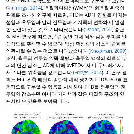
이는 79%의 정확도로 AD와 효과적으로 구분할 수 있습니
다
(Frings, 2014
).
백질과다형성(WMH)과 회백질 위축의
관계를 조사한
연구
에 따르면, FTD는 AD에 영향을 미치는
섬엽과 후두엽과 달리 전두엽과 기저핵의 변화와 더 밀접
한 관련이 있는 것으로 나타났습니다
(Dadar, 2021
).
종
단
적 MRI 연구에 따르면, 1년 동안 전체 뇌와 심실 부피를 안
정적으로 추적할 수 있으며, 임상 측정값의 감소와 변화를
연관시킬 수 있는 것으로
나타났습니다
(
Knopman, 2009
).
또한, 측두엽 전두엽 옆쪽 회랑과 측두엽 백질의 회백질 부
피의 연간 감소는 AD에 비해 bvFTD에서 더 두드러져서,
서로 다른 위축률을 강조합니다
(Frings, 2014
).
이
연구 결
과는 MRI 위축 패턴과 종단적 체적 평가가 FTD와 AD를 효
과적으로 구분할 수 있음을 시사하며, FTD를 전두엽과 전
두엽의 감소뿐만 아니라 기저핵과 같은 피질하 구조와 연
관시킬 수 있음을 보여줍니다
.