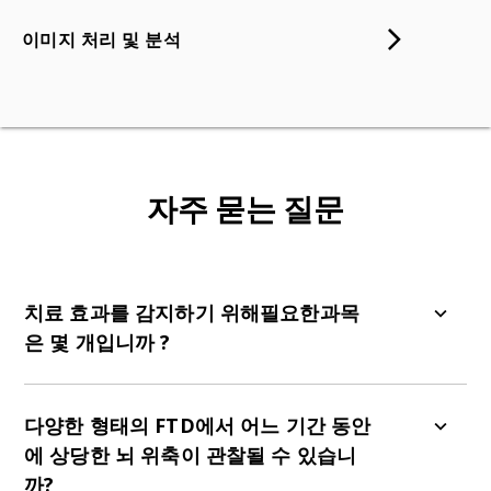
이미지 처리 및 분석
자주 묻는 질문
치료 효과를 감지하기 위해
필요한
과목
은 몇 개입니까
?
신경 영상 결과를 바탕으로
FTD의 치료 효과를 감지
하는 데 필요한 과
목
수는
여러 요인에
따라
크게
달
다양한 형태의 FTD에서 어느 기간 동안
라질 수 있습니다
.
이러한 요인
에는
환자 집단 내의
에 상당한 뇌 위축이 관찰될 수 있습니
다양성
,
사용된
신경 영상 기법
,
관심 뇌 영역
,
원하
까?