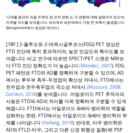
12개월 동안의 피질 두께의
점
진적 변화
는 각 변형에 대해 설명되어 있으며,
지역별 차이를 보여줍니다. 보라색과 파란색에서 가장 큰 위축이 발생합니다
(Biospective에서
생성된 데이터
).
[18F
]
2-플루오로-2-데옥시글루코스(FDG) PET 영상은
FTD 진단에 특히 효과적이며, 높은 민감도와 특이도를 보
여줍니다. 비교 연구에 따르면 SPECT/PET 스캔은 MRI보
다 FTD 진단 정확도가 더 높습니다
(Mendez, 2007
).
FDG
PET 패턴은 FTD와 AD를 명확하게 구분할 수 있으며, AD
에서는 후두부 측두-두정엽의 확산성 저대사, FTD에서는
전두엽과 전두측두엽의 국소성 저대사
(Mosconi, 2008;
Gordon, 2016
)
를 보여줍니다
.
아밀로이드 PET 추적자의
사용
은 FTD와 AD의 차이를 더욱 명확하게 구분할 수 있게
해줍니다. FTD에서는 아밀로이드-&베타 병리학의 역할을
강화하는 한편, FTD에서는 아밀로이드-&베타 병리학의 부
재를 나타냅니다
(Hellwig, 2019
).
반
대로
, 타우 병리학은
AD와 FTLD-타우, 그리고 다른 신경 퇴행성 질환
(예:
PSP