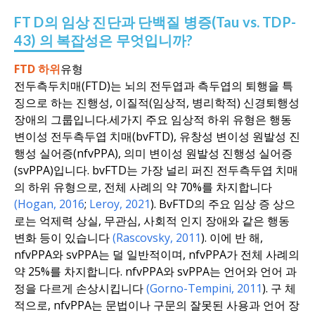
FT
D의
임상 진단과
단백질 병증
(Tau
vs.
TDP-
43
)
의 복잡성은
무엇
입니까?
FTD 하위
유형
전두측두치매(FTD)는 뇌의 전두엽과 측두엽의 퇴행을 특
징으로 하는 진행성, 이질적(임상적, 병리학적) 신경퇴행성
장애의 그룹입니다.
세
가지 주요 임상적 하위 유형은 행동
변이성 전두측두엽 치매(bvFTD), 유창성 변이성 원발성 진
행성 실어증(nfvPPA), 의미 변이성 원발성 진행성 실어증
(svPPA)입니다. bvFTD는 가장 널리 퍼진 전두측두엽 치매
의 하위 유형으로, 전체 사례의 약 70%를 차지합니다
(Hogan, 2016
;
Leroy, 2021
).
BvFTD의 주요 임상 증
상
으
로는 억제력 상실, 무관심, 사회적 인지 장애와 같은 행동
변화 등이 있습니다
(Rascovsky, 2011
).
이에 반
해
,
nfvPPA와 svPPA는 덜 일반적이며, nfvPPA가 전체 사례의
약 25%를 차지합니다. nfvPPA와 svPPA는 언어와 언어 과
정을 다르게 손상시킵니다
(Gorno-Tempini, 2011
).
구
체
적으로, nfvPPA는 문법이나 구문의 잘못된 사용과 언어 장