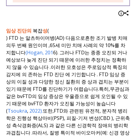
임상 진단의
복잡
성
(
) FTD
는
알츠하이머병(AD)
다음으로
흔한
조기 발병 치매
의
두 번째 원인이며
,
65세 미만
치매 사례의
약
10%를
차
지합니다
(Hogan
,
201
6
).
그러나
FTD는
종종
오진되
거나
예상보다 늦게
진단
되기
때문에
이러한 추정치는 정확하
지 않을 수 있습니다
.
이러한 모호성은
주로
임상적
특징의
감지에
의
존하는
FTD 진단
에
기인합니다
.
FTD
임상 증
상의
이질
성과
다양한
정신 질환의 증
상과 겹치는 부분이
있기 때문에 FTD를 진단하기가 어렵습니다
.
특히
,
무관심
과
같은
bvFTD의
임상 증상은
우울증으로
쉽게
오인될 수 있
기
때문에
bvFTD 환자가
오진될 가능성이 높습니다
(
Tsoukra
,
2022).
또한
,
FTD와 관련된
유전적, 분자적
병리
학은
진행성 핵상마비(PSP), 피질-기저 변성(CBD
),
근위축
성 측삭경화증(ALS)
과 같은
다른
신경학적 장애의 병리학
과
겹칩니다
.
따라서
,
질병 특이적 바이오마커
(예:
신경 영상