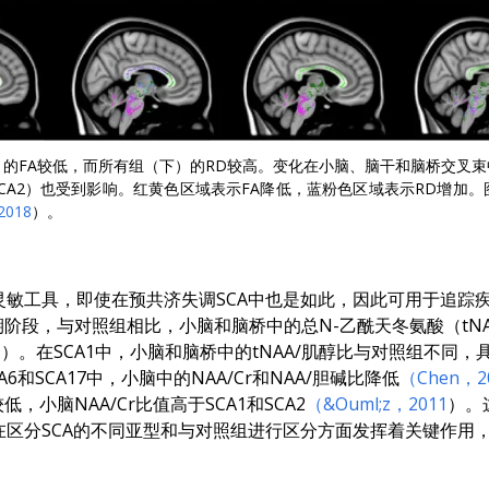
A3（上）的FA较低，而所有组（下）的RD较高。变化在小脑、脑干和脑桥交
（SCA2）也受到影响。红黄色区域表示FA降低，蓝粉色区域表示RD增加
2018
）。
灵敏工具，即使在预共济失调SCA中也是如此，因此可用于追踪
至中期阶段，与对照组相比，小脑和脑桥中的总N-乙酰天冬氨酸（t
1
）。在SCA1中，小脑和脑桥中的tNAA/肌醇比与对照组不同
CA6和SCA17中，小脑中的NAA/Cr和NAA/胆碱比降低
（Chen，2
小脑NAA/Cr比值高于SCA1和SCA2
（&Ouml;z，2011
）。
在区分SCA的不同亚型和与对照组进行区分方面发挥着关键作用