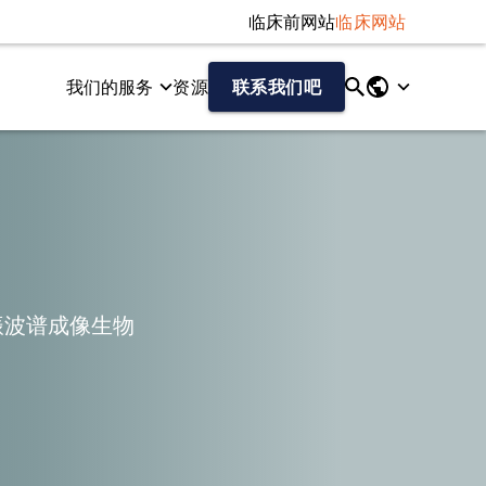
临床前网站
临床网站
我们的服务
资源
联系我们吧
究操作
断层成像和单光子发射计算机断层成像图像进行集中解读。
据的技术。
以神经影像学为终点的各种规模临床试验提供端到端的影像学CR
振波谱成像生物