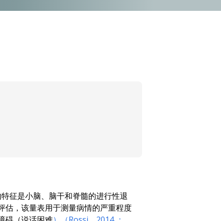
的特征是小脑、脑干和脊髓的进行性退
行评估，该量表用于测量病情的严重程度
障碍（说话困难
）（Rossi，2014
；