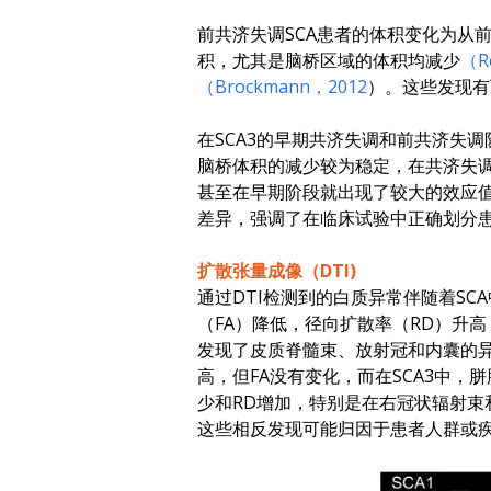
前共济失调SCA患者的体积变化为从
积，尤其是脑桥区域的体积均减少
（R
（Brockmann，2012
）。这些发现有
在SCA3的早期共济失调和前共济失
脑桥体积的减少较为稳定，在共济失
甚至在早期阶段就出现了较大的效应值
差异，强调了在临床试验中正确划分
扩散张量成像（DTI)
通过DTI检测到的白质异常伴随着SC
（FA）降低，径向扩散率（RD）升高
发现了皮质脊髓束、放射冠和内囊的异常
高，但FA没有变化，而在SCA3中，
少和RD增加，特别是在右冠状辐射束
这些相反发现可能归因于患者人群或