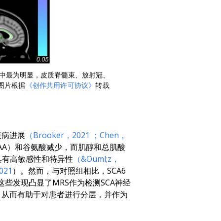
叉束中最为明显，皮质脊髓束、放射冠、
。图片根据
《创作共用许可协议》
转载
疾病进展
（Brooker，2021
；Chen，
NAA）和谷氨酸减少，而肌醇和总肌酸
，具有高敏感性和特异性
（&Ouml;z，
021
）。然而，与对照组相比，SCA6
这些发现凸显了MRS作为检测SCA神经
，从而有助于对患者进行分层，并作为