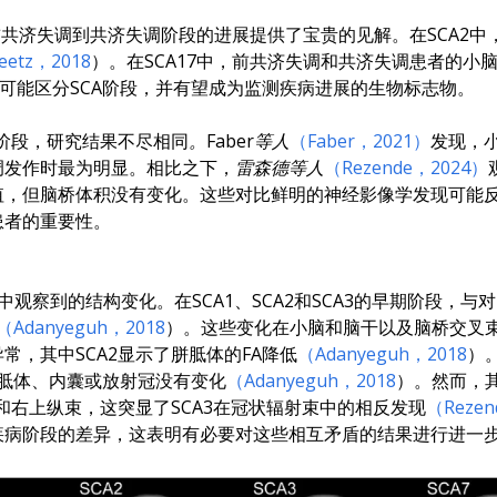
前共济失调到共济失调阶段的进展提供了宝贵的见解。在SCA2
eetz，2018
）。在SCA17中，前共济失调和共济失调患者的小
可能区分SCA阶段，并有望成为监测疾病进展的生物标志物。
调阶段，研究结果不尽相同
。Faber等人
（Faber，2021）
发现，
调发作时最为明显。相比之下，
雷森德等人
（Rezende，2024）
，但脑桥体积没有变化。这些对比鲜明的神经影像学发现可能反
患者的重要性。
A中观察到的结构变化。在SCA1、SCA2和SCA3的早期阶段，
（Adanyeguh，2018
）。这些变化在小脑和脑干以及脑桥交叉束中
，其中SCA2显示了胼胝体的FA降低
（Adanyeguh，2018
）
胼胝体、内囊或放射冠没有变化
（Adanyeguh，2018
）。然而，其
和右上纵束，这突显了SCA3在冠状辐射束中的相反发现
（Rezen
疾病阶段的差异，这表明有必要对这些相互矛盾的结果进行进一