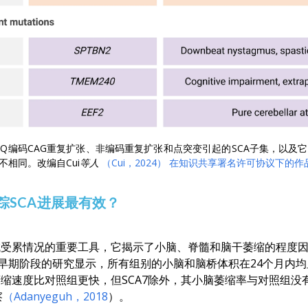
多Q编码CAG重复扩张、非编码重复扩张和点突变引起的SCA子集，以
不相同。改编自
Cui等人
（Cui，2024）
在知识共享署名许可协议下的作
踪SCA进展最有效？
域受累情况的重要工具，它揭示了小脑、脊髓和脑干萎缩的程度因
SCA7早期阶段的研究显示，所有组别的小脑和脑桥体积在24个月内
萎缩速度比对照组更快，但SCA7除外，其小脑萎缩率与对照组
察
（Adanyeguh，2018
）。