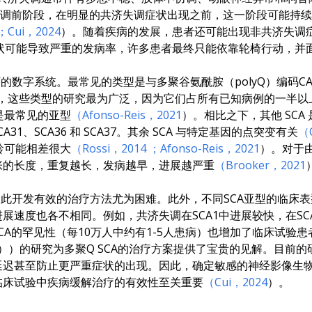
调前阶段，在明显的共济失调症状出现之前，这一阶段可能持续
；Cui，2024
）。随着疾病的发展，患者还可能出现非共济失调
状可能导致严重的发病率，许多患者最终只能依靠轮椅行动，并
的数字系统。最常见的类型是与多聚谷氨酰胺（polyQ）编码CA
和SCA17，这些类型的研究最为广泛，因为它们占所有已知病例的一半以
6是最常见的亚型
（Afonso-Reis，2021
）。相比之下，其他 SC
、SCA31、SCA36 和 SCA37。其余 SCA 与特定基因的点突变有关
（
龄可能相差很大
（Rossi，2014
；Afonso-Reis，2021
）。对于
张的长度，重复越长，发病越早，进展越严重
（Brooker，2021
因此开发有效的治疗方法尤为困难。此外，不同SCA亚型的临床
速度也各不相同。例如，共济失调在SCA1中进展较快，在SCA2
CA的罕见性（每10万人中约有1-5人患病）也增加了临床试验
））的研究为多聚Q SCA的治疗方案提供了宝贵的见解。目前
延迟甚至防止更严重症状的出现。因此，确定敏感的神经影像生
临床试验中疾病缓解治疗的有效性至关重要
（Cui，2024
）。