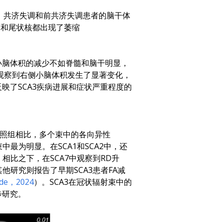
中，共济失调和前共济失调患者的脑干体
脑和尾状核都出现了萎缩
小脑体积的减少不如脊髓和脑干明显，
观察到右侧小脑体积发生了显著变化，
映了SCA3疾病进展和症状严重程度的
与对照组相比，多个束中的各向异性
最为明显。在SCA1和SCA2中，还
。相比之下，在SCA7中观察到RD升
他研究则报告了早期SCA3患者FA减
de，2024
）。SCA3在冠状辐射束中的
步研究。