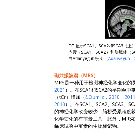
DTI显示SCA1、SCA2和SC
内囊（SCA1、SCA2）和胼胝体
自
Adanyeguh等人
（Adanyeguh，
磁共振波谱（MRS）
MRS是一种用于检测神经化学变化的
2021
）。在SCA1和SCA2的早期
（tCr）增加
（&Ouml;z，2010
；
201
2010
）。在SCA1、SCA2、SCA3、S
的神经化学改变较少，脑桥受累程度较低，
化学变化的有前景工具。此外，MRS
临床试验中宝贵的生物标记物。