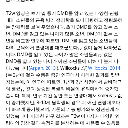
T2w 영상은 초기 및 중기 DMD를 앓고 있는 다양한 연령
대의 소년들의 근육 병리 생리학을 모니터링하고 정량화하
는 잠재력을 보여 주었습니다. 초기 DMD를 앓고 있는 소
년, DMD를 앓고 있는 나이가 많은 소년, DMD가 없는 소
년을 비교한 연구에 따르면, DMD를 앓고 있는 소년들의
다리 근육에서 연령대별 대조군보다
값이 높게 나타났습
T2
니다. DMD를 앓고 있는 나이가 많은 소년들의
값은
T2
DMD를 앓고 있는 나이가 어린 소년들에 비해 더 높게 나
타났습니다(
Arpan
, 2013
). Willcocks
외(
Willcocks, 2014
)는
2년에 걸쳐 수행된 종단 연구에서 이러한 결과를 뒷받
침했는데, 이 연구에 따르면, 1년과 2년 시점에서 발바닥근
의 평균
값과 상승된 복셀의 비율이 유의미하게 증가했
T2
습니다. 특히, 연구 기간 동안 모든 연령대에서 soleus
값
T2
이 증가했지만, 9-13세 남학생의 경우 더 어린 연령대보다
더 빠르게 증가했으며, 기존의 기능 평가와도 상관관계가
있었습니다. 이러한 연구 결과는 T2w 이미지가 다양한 연
령대의 임상 결과 측정치를 분석하는 데 사용될 수 있음을