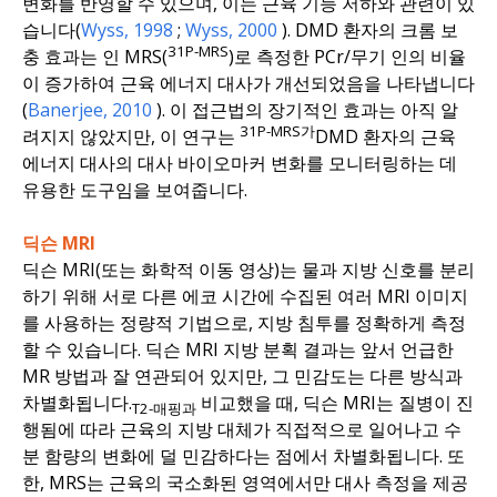
변화를 반영할 수 있으며, 이는 근육 기능 저하와 관련이 있
습니다(
Wyss
, 1998
;
Wyss
, 2000
). DMD 환자의 크롬 보
31P-MRS
충 효과는 인 MRS(
)로 측정한 PCr/무기 인의 비율
이 증가하여 근육 에너지 대사가 개선되었음을 나타냅니다
(
Banerjee
, 2010
). 이 접근법의 장기적인 효과는 아직 알
31P-MRS가
려지지 않았지만, 이 연구는
DMD 환자의 근육
에너지 대사의 대사 바이오마커 변화를 모니터링하는 데
유용한 도구임을 보여줍니다.
딕슨 MRI
딕슨 MRI(또는 화학적 이동 영상)는 물과 지방 신호를 분리
하기 위해 서로 다른 에코 시간에 수집된 여러 MRI 이미지
를 사용하는 정량적 기법으로, 지방 침투를 정확하게 측정
할 수 있습니다. 딕슨 MRI 지방 분획 결과는 앞서 언급한
MR 방법과 잘 연관되어 있지만, 그 민감도는 다른 방식과
차별화됩니다.
비교했을 때, 딕슨 MRI는 질병이 진
T2-매핑과
행됨에 따라 근육의 지방 대체가 직접적으로 일어나고 수
분 함량의 변화에 덜 민감하다는 점에서 차별화됩니다. 또
한, MRS는 근육의 국소화된 영역에서만 대사 측정을 제공