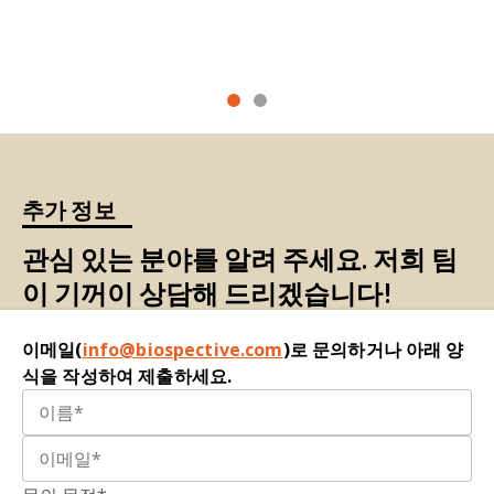
기능 평가: 기능적
평가(
)는 기능적 테스트라고도 하
A.T., Tennekoon, G., Arora, H., Wang, D.J.,
며, 특정 활동을 수행하는 능력을 판단하는 것입니
Sweeney, H.L., Rooney, W.D., Walter, G.A.,
다.
Vandenborne, K. MR biomarkers predict clinical
function in Duchenne muscular dystrophy.
J.
자기공명영상(MRI):
자기장과 고주파(RF) 펄스를 사
Neurol.
,
94:
e897–e909, 2020;
용하여 이미지를 생성하는 비침습적 영상 방식입니
doi:10.1212/WNL.0000000000009012
다.
Batra, A., Barnard, A.M., Lott, D.J., Willcocks, R.J.,
추가 정보
1H
자기공명분광법(MRS): 특히
양성자(
) MRS는 자
Forbes, S.C., Chakraborty, S., Daniels, M.J.,
기장과 고주파(RF) 펄스를 사용하여 신체 조직, 특히
Arbogast, J., Triplett, W., Henricson, E.K., Dayan,
관심 있는 분야를 알려 주세요. 저희 팀
뇌의 화학 성분을 측정하는 비침습적 영상 기법입니
J.G., Schmalfuss, C., Sweeney, L., Byrne, B.J.,
이 기꺼이 상담해 드리겠습니다!
다. 조직 구조의 상세한 이미지를 생성하는 기존의
McDonald, C.M., Vandenborne, K., Walter, G.A.
1H
자기공명영상(MRI)과 달리, 양성자(
) MRS는 관심
Longitudinal changes in cardiac function in
부피 내에서 대사 산물로 알려진 특정 생화학 화합
이메일(
info@biospective.com
)로 문의하거나 아래 양
Duchenne muscular dystrophy population as
물을 감지하고 정량화하는 데 중점을 둡니다.
식을 작성하여 제출하세요.
measured by magnetic resonance imaging.
BMC
Cardiovasc. Disord
.,
22:
260, 2022;
근육 위축:
근육의 부피나 두께가 감소하는 현상.
doi:10.1186/s12872-022-02688-5
관심 영역(ROI):
이미지 내에서 식별된 특정 데이터
Benemei, S., Gatto, F., Boni, L., Pane, M.