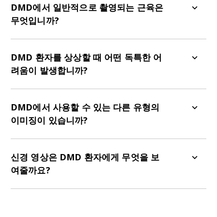
DMD에서 일반적으로 촬영되는 근육은
무엇입니까?
질병의 진행 상태, 보행 상태, 연구 목적 등은 어떤
근육을 영상 촬영 대상으로 선택할지 결정하는 결정
DMD 환자를 상상할 때 어떤 독특한 어
적인 요소입니다. 예를 들어, 일부 근육은 보행 기능
려움이 발생합니까?
상실에 대한 바이오마커로 특별히 영상화되는데, 이
는 질병 진행 과정에서 환자와 간병인에게 큰 영향
DMD 환자를 촬영할 때 관절 구축과 근육 약화, 고정
을 미치기 때문입니다. 대퇴외근(VL)과 비골근의
자세 유지, 호흡기 합병증과 같은 물류상의 문제가
DMD에서 사용할 수 있는 다른 유형의
MRS 지방 분율 증가와 VL과 이두근 대퇴골 두의 T2
발생할 수 있습니다. 환자들은 일반적인 "슈퍼맨" 자
이미징이 있습니까?
MRI는 12개월 동안의 보행 기능 상실의 예측 인자
세로 누워 촬영할 수 없고, 팔을 몸 옆에 두고 누워야
였습니다(
Barnard, 2020
).
합니다. 이 자세를 환자가 견딜 수 있는 자세로 만드
확산텐서영상(DTI)과 양전자방출단층촬영(PET)과
는 과정에서 이미지 품질에 영향을 미칠 수 있는 원
같은 다른 유형의 영상은 DMD 평가에 기여한 공로
신경 영상은 DMD 환자에게 무엇을 보
발바닥근, 비복근, 전경골근과 같은 하체 근육은 일
치 않는 인공물이 발생할 수 있습니다. 환자가 등을
를 인정받아야 합니다. DTI는 지방 침윤이 시작되기
여줄까요?
반적으로 보행이 가능한 환자를 대상으로 촬영하는
대고 누워 있을 때 호흡이 더 어려워질 수 있기 때문
전에 조직의 초기 미세구조 변화를 감지하는 것으로
데, 이는 근위축성측색경화증의 기능적 평가와 근육
에 영상 촬영이 불가능할 수도 있습니다. 다행히도,
나타났습니다(
Ponrartana
, 2015
). 이 응용 프로그
근위축성측색경화증에 걸린 사람들의 거의 절반은
지방 분율(
Ropars
, 2020
)과 중간 정도에서 우수한
체온 조절 가능한 플라스틱으로 사지를 몸의 중앙선
램의 정확성에 대한 추가 조사가 필요하지만, 일부
복잡한 신경행동 및 신경인지적 표현형을 보일 수
상관관계가 있기 때문입니다. 비슷한 이유로, 상완
에서 멀리 떨어뜨려 고정하거나, 사지를 모래 주머
연구에 따르면 지방 침윤의 징후가 감지되기 전인