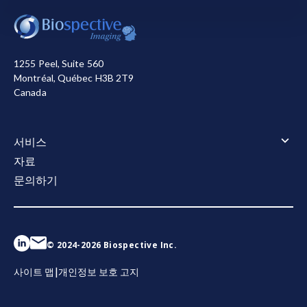
doi:10.1152/physrev.00028.2001
저희는 사이트를 작동시키기 위해 필요한 쿠키를 사용합
니다. 또한, 사이트 사용 방식을 측정하거나 마케팅 목적
Bushby, K., Finkel, R., Birnkrant, D.J., Case, L.E.,
으로 개선을 돕기 위해 다른 쿠키를 사용합니다. 사용자
Clemens, P.R., Cripe, L., Kaul, A., Kinnett, K.,
는 모든 쿠키를 허용하거나 거부할 수 있습니다. 저희가
1255 Peel, Suite 560
McDonald, C., Pandya, S., Poysky, J., Shapiro, F.,
사용하는 쿠키에 대한 자세한 정보는
개인정보 처리방침
Montréal, Québec H3B 2T9
Tomezsko, J., Constantin, C. Diagnosis and
참조하십시오.
Canada
management of Duchenne muscular dystrophy,
모두 수락
모두 거부
part 1: diagnosis, and pharmacological and
psychosocial management.
Lancet Neurol.
9:
77-
서비스
93, 2010;
doi:10.1016/S1474-4422(09)70271-6
서비스 개요
자료
자격 및 안전 관련 자료
문의하기
Cheng, B., Xu, H., Zhou, H., Guo, Y., Roberts, N.,
이미지 처리 및 분석
이미징 연구 운영
Li, N., Hu, X., Chen, X., Xu, K., Lan, Y., Ma, X., Cai,
X., Guo, Y. Connectomic disturbances in
Duchenne muscular dystrophy with mild
© 2024-2026 Biospective Inc.
cognitive impairment.
Cereb. Cortex
,
33:
6785-
6791, 2023;
doi:10.1093/cercor/bhac542
|
사이트 맵
개인정보 보호 고지
Davis, M.H., Cappel, R., Vester, J.W., Samaha, F.J.,