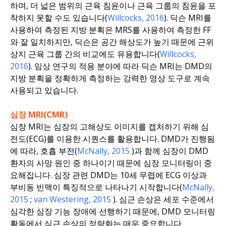
하며, 더 넓은 범위의 근육 침윤이나 근육 그룹의 침윤을 포
착하지 못할 수도 있습니다(
Willcocks, 2016
). 딕슨 MRI를
사용하여 측정된 지방 분획은 MRS를 사용하여 측정한 FF
와 잘 일치하지만, 딕슨은 공간 해상도가 높기 때문에 근위
상지 근육 그룹 간의 비교에도 유용합니다(
Willcocks,
2016
). 임상 연구의 적용 분야에 따라 딕슨 MRI는 DMD의
지방 분획을 정확하게 측정하는 강력한 영상 도구로 계속
사용되고 있습니다.
심장 MRI(CMR)
심장 MRI는 심장의 고해상도 이미지를 캡처하기 위해 심
전도(ECG)를 이용한 시퀀스를 활용합니다. DMD가 진행됨
에 따라, 호흡 부전(
McNally
, 2015
)과 함께 심장이 DMD
환자의 사망 원인 중 하나이기 때문에 심장 모니터링이 중
요해집니다. 심장 관련 DMD는 10세 무렵에 ECG 이상과
부비동 빈맥이 특징적으로 나타나기 시작합니다(
McNally
,
2015
;
van Westering
, 2015
). 심근 손상은 세포 수준에서
심각한 심장 기능 장애에 선행하기 때문에, DMD 모니터링
활동에서 심근 손상의 정량화는 매우 중요합니다