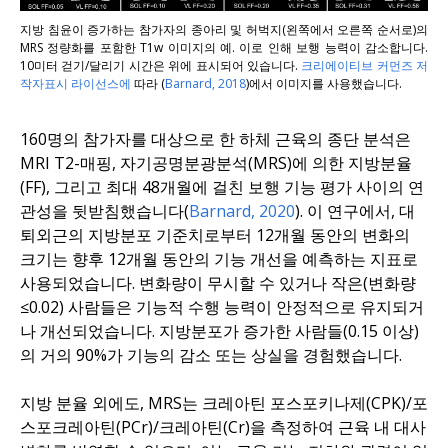
지방 침윤이 증가하는 참가자의 종아리 및 허벅지(왼쪽에서 오른쪽 순서로)의
MRS 정량화를 포함한 T1w 이미지의 예. 이로 인해 보행 능력이 감소합니다.
10미터 걷기/달리기 시간은 위에 표시되어 있습니다.
크리에이티브 커먼즈 저
작자표시 라이선스에
따라 (
Barnard, 2018
)에서 이미지를 사용했습니다.
160명의 참가자를 대상으로 한 하체 근육의 종단 분석은
MRI T2-매핑, 자기공명분광분석(MRS)에 의한 지방분율
(FF), 그리고 최대 48개월에 걸친 보행 기능 평가 사이의 연
관성을 뒷받침했습니다(
Barnard, 2020
). 이 연구에서, 대
퇴외근의 지방분포 기준치로부터 12개월 동안의 변화의
크기는 향후 12개월 동안의 기능 개선을 예측하는 지표로
사용되었습니다. 변화량이 무시할 수 있거나 작은(변화량
≤0.02) 사람들은 기능적 수행 능력이 안정적으로 유지되거
나 개선되었습니다. 지방분포가 증가한 사람들(0.15 이상)
의 거의 90%가 기능의 감소 또는 상실을 경험했습니다.
지방 분율 외에도, MRS는 크레아틴 포스포키나제(CPK)/포
스포크레아틴(PCr)/크레아틴(Cr)을 측정하여 근육 내 대사