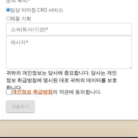
문의 목적*
하위 집합. 체적 분석의 경우, ROI는 신경 해부학적
Outcome Measures in Duchenne Muscular
임상 이미징 CRO 서비스
구조와 분할된 특징에 해당합니다.
Dystrophy.
Acta Neurol. Belg.
,
125:
1–12, 2024;
채용 기회
doi:10.1007/s13760-024-02600-2
T2 가중 MRI:
다양한 조직의 T2 이완 시간 차이를
강조하는 자기공명영상(MRI) 시퀀스 유형입니다.
Birnkrant, D.J., Bushby, K., Bann, C.M., Alman,
T2 가중 MRI는 긴 반향 시간(TE)과 긴 반복 시간
B.A., Apkon, S.D., Blackwell, A., Case, L.E., Cripe,
(TR)이 필요한 경향이 있습니다. 이 시퀀스는 체액이
L., Hadjiyannakis, S., Olson, A.K., Sheehan, D.W.,
밝게 나타나고 수분 함량이 높은 조직이 두드러지게
Bolen, J., Weber, D.R., Ward, L.M. Diagnosis and
보이게 하므로 부종과 염증을 감지하는 데 특히 유
management of Duchenne muscular dystrophy,
용합니다. DMD에서 T2 가중 MRI 방법은 부종, 만
part 2: respiratory, cardiac, bone health, and
귀하의 개인정보는 당사에 중요합니다. 당사는 개인
성 염증, 지방 침윤을 감지합니다.
orthopaedic management.
Lancet Neurol.
,
17:
정보 취급방침에 명시된 대로 귀하의 데이터를 보호
347-361, 2018;
doi:10.1016/S1474-
합니다.
변동성:
데이터 집합의 데이터 포인트가 서로 그리
개인정보 취급방침
의 약관에 동의합니다.
4422(18)30025-5
고 중앙값(예: 평균)과 얼마나 다른지를 나타내는 정
도입니다. 데이터 포인트의 분산 또는 분포를 측정하
제출하기
Blake, D.J., Weir, A., Newey, S.E., Davies, K.E.
는 척도입니다. 변동성이 높으면 데이터 포인트가 넓
Function and genetics of dystrophin and
게 분산되어 있는 것이고, 변동성이 낮으면 중앙값
dystrophin-related proteins in muscle.
Physiol.
에 가깝게 밀집되어 있는 것입니다.
Rev.
,
82
: 291-329, 2002;