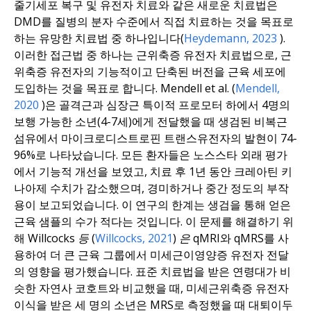
줄기세포 복구 및 유전자 치료와 같은 새로운 치료법은
DMD를 질병의 분자 수준에서 직접 치료하는 것을 목표로
하는 유망한 치료법 중 하나입니다(
Heydemann
, 2023
).
이러한 접근법 중 하나는 근위축증 유전자 치료법으로, 근
위축증 유전자의 기능적이고 단축된 버전을 근육 세포에
도입하는 것을 목표로 합니다. Mendell
et al.
(
Mendell
,
2020
)은 골격근과 심장근 특이적 프로모터 하에서 4명의
보행 가능한 소년(4-7세)에게 전달했을 때 생검된 비복근
섬유에서 마이크로디스트로핀 트랜스유전자의 발현이 74-
96%로 나타났습니다. 모든 환자들은 노스스타 외래 평가
에서 기능적 개선을 보였고, 치료 후 1년 동안 크레아틴 키
나아제 수치가 감소했으며, 경미하거나 중간 정도의 부작
용이 보고되었습니다. 이 연구의 한계는 생검을 통해 얻은
근육 샘플의 수가 적다는 것입니다. 이 문제를 해결하기 위
해 Willcocks
등
(
Willcocks, 2021
)
은
qMRI와 qMRS를 사
용하여 더 큰 근육 그룹에서 미세근이영양증 유전자 전달
의 영향을 평가했습니다. 표준 치료법을 받은 연령대가 비
슷한 자연사 코호트와 비교했을 때, 미세근위축증 유전자
이식을 받은 세 명의 소년은 MRS로 측정했을 때 대퇴이두