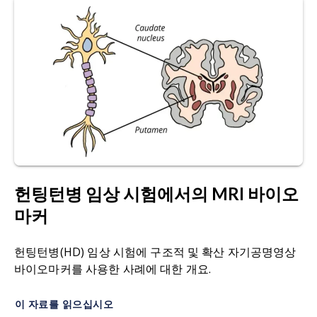
Duchenne muscular dystrophy patients: A
여 평균 확산도, 축 확산도, 방사상 확산도, 분별 이
randomized, placebo-controlled 31P MRS study.
방성 지표를 생성하는 MRI 획득 및 모델링 기법입니
Magn. Reson. Imaging.
,
28:
698–707, 2010;
다.
doi:10.1016/j.mri.2010.03.008
Dixon MRI:
물과 지방 신호를 분리하여 정량화를 위
Barnard, A.M., Willcocks, R.J., Finanger, E.L.,
해 물과 지방만 포함된 이미지를 생성하는
MR
획득
Daniels, M.J., Triplett, W.T., Rooney, W.D., Lott,
및 화학 이동 영상
기법
.
D.J., Forbes, S.C., Wang, D.J., Senesac, C.R.,
Harrington, A.T., Finkel, R.S., Russman, B.S.,
뒤쉔 근이영양증(DMD):
DMD
유전자의 변형으로
Byrne, B.J., Tennekoon, G.I., Walter, G.A.,
인해 시간이 지남에 따라 근육이 점차 약해지는 소
Sweeney, H.L., Vandenborne, K. Skeletal muscle
년에게서 발견되는 일반적인
형태의 근이영양증입니
magnetic resonance biomarkers correlate with
헌팅턴병 임상 시험에서의 MRI 바이오
다
.
function and sentinel events in Duchenne
마커
muscular dystrophy.
PLoS One
,
13:
e0194283,
지방 침윤:
조직 내의 비정상적인 지방 축적(
).
2018;
doi:10.1371/journal.pone.0194283
헌팅턴병(HD) 임상 시험에 구조적 및 확산 자기공명영상
섬유증(Fibrosis):
일반적으로 만성 스트레스나 부
바이오마커를 사용한 사례에 대한 개요.
Barnard, A.M., Willcocks, R.J., Triplett, W.T.,
상으로 인한 결합 조직의 흉터와 두꺼워짐(
)
Forbes, S.C., Daniels, M.J., Chakraborty, S., Lott,
이 자료를 읽으십시오
D.J., Senesac, C.R., Finanger, E.L., Harrington,