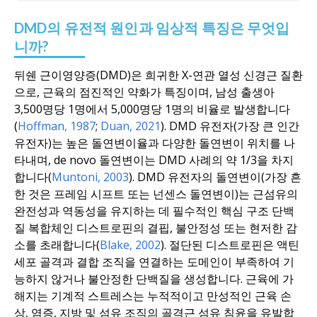
DMD의 유전적 원인과 임상적 특징은 무엇입
니까?
뒤쉔 근이영양증(DMD)은 희귀한 X-연관 열성 신경근 질환
으로, 근육의 점진적인 약화가 특징이며, 남성 출생아
3,500명당 1명에서 5,000명당 1명의 비율로 발생합니다
(
Hoffman, 1987
;
Duan, 2021
). DMD 유전자(가장 큰 인간
유전자)는 높은 돌연변이율과 다양한 돌연변이 위치를 나
타내며, de novo 돌연변이는 DMD 사례의 약 1/3을 차지
합니다(
Muntoni, 2003
). DMD 유전자의 돌연변이(가장 흔
한 것은 프레임 시프트 또는 넌센스 돌연변이)는 근섬유의
완전성과 역동성을 유지하는 데 필수적인 핵심 구조 단백
질 복합체인 디스트로핀의 결핍, 불안정성 또는 현저한 감
소를 초래합니다(
Blake, 2002
). 절단된 디스트로핀은 액틴
세포 골격과 결합 조직을 연결하는 도메인이 부족하여 기
능하지 않거나 불안정한 단백질을 생성합니다. 근육에 가
해지는 기계적 스트레스는 누적적이고 만성적인 근육 손
상, 염증, 지방 및 섬유 조직의 골격근 섬유 침윤을 유발합