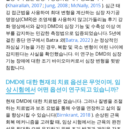
(
Khairallah
, 2007
;
Jung
, 2008
;
McNally
, 2015
). 심근 태
깅 접근법을 사용하여 최대 변형을 계산하는 심장 자기공
명영상(CMR)은 조영제를 사용하지 않고(가돌리늄 후기 강
화 영상에서와 같이) DMD의 심장 기능 및 수축성 이상 여
부를 감지하는 민감한 측정법으로 입증되었습니다. 5년에
걸친 종단 연구에서 Batra
외
(
Batra
, 2022
)
는
정상적인
좌심실 기능을 가진 경우, 복합 및 국소 변형이 어린 나이에
감지된다는 사실을 확인했습니다. 이 연구는 DMD의 심장
기능 장애에 대한 조기 바이오마커로서 심장 변형을 뒷받
침합니다.
DMD에 대한 현재의 치료 옵션은 무엇이며, 임
상 시험에서 어떤 옵션이 연구되고 있습니까?
현재 DMD에 대한 치료법은 없습니다. 그러나 질병을 조절
하는 치료법과 보조 요법을 통해 수명을 연장하고 삶의 질
을 향상시킬 수 있습니다(
Birnkrant
, 2018
). 손상된 근육
회복 메커니즘을 고려할 때, 임상 시험에서는 근육의 완전
성을 최대한 오래 유지하기 위해 조기 발견과 개입을 강조