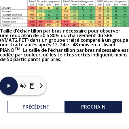
Taille d’échantillon par bras nécessaire pour observer
une réduciton de 20 à 80% du changement du SBR
(VMAT2 PET) dans un groupe traité comparé à un groupe
non-traité après après 12, 24 et 48 mois en utilisant
TM
PIANO
. La taille de l’échantillon par bras nécessaire est
codée par couleur, où les teintes vertes indiquent moins
de 50 participants par bras.
Les
graphiques
mettent
PRÉCÉDENT
PROCHAIN
en
évidence
les
estimations
de