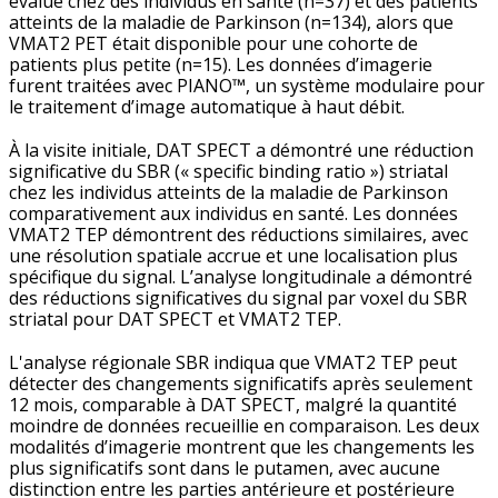
évalué chez des individus en santé (n=37) et des patients
atteints de la maladie de Parkinson (n=134), alors que
VMAT2 PET était disponible pour une cohorte de
patients plus petite (n=15). Les données d’imagerie
furent traitées avec PIANO™, un système modulaire pour
le traitement d’image automatique à haut débit.
À la visite initiale, DAT SPECT a démontré une réduction
significative du SBR (« specific binding ratio ») striatal
chez les individus atteints de la maladie de Parkinson
comparativement aux individus en santé. Les données
VMAT2 TEP démontrent des réductions similaires, avec
une résolution spatiale accrue et une localisation plus
spécifique du signal. L’analyse longitudinale a démontré
des réductions significatives du signal par voxel du SBR
striatal pour DAT SPECT et VMAT2 TEP.
L'analyse régionale SBR indiqua que VMAT2 TEP peut
détecter des changements significatifs après seulement
12 mois, comparable à DAT SPECT, malgré la quantité
moindre de données recueillie en comparaison. Les deux
modalités d’imagerie montrent que les changements les
plus significatifs sont dans le putamen, avec aucune
distinction entre les parties antérieure et postérieure