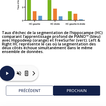
Taux d’échec
de la segmentation
de l’hippocampe
(HC)
comparant l’apprentissage profond de PIANO™ (bleu)
avec Hippodeep (orange) et FreeSurfer (vert).
Left &
Right HC
représente
le cas
où la segmentation des
deux côtés échoue simultanément dans le même
ensemble de données.
L’hippocampe
est
une
PRÉCÉDENT
PROCHAIN
région
neuroanatomique
notoirement
difficile
à