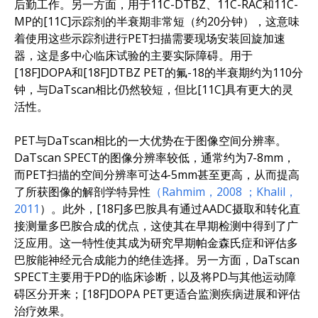
后勤工作。另一方面，用于11C-DTBZ、11C-RAC和11C-
MP的[11C]示踪剂的半衰期非常短（约20分钟），这意味
着使用这些示踪剂进行PET扫描需要现场安装回旋加速
器，这是多中心临床试验的主要实际障碍。用于
[18F]DOPA和[18F]DTBZ PET的氟-18的半衰期约为110分
钟，与DaTscan相比仍然较短，但比[11C]具有更大的灵
活性。
PET与DaTscan相比的一大优势在于图像空间分辨率。
DaTscan SPECT的图像分辨率较低，通常约为7-8mm，
而PET扫描的空间分辨率可达4-5mm甚至更高，从而提高
了所获图像的解剖学特异性
（Rahmim，2008
；Khalil，
2011
）。此外，[18F]多巴胺具有通过AADC摄取和转化直
接测量多巴胺合成的优点，这使其在早期检测中得到了广
泛应用。这一特性使其成为研究早期帕金森氏症和评估多
巴胺能神经元合成能力的绝佳选择。另一方面，DaTscan
SPECT主要用于PD的临床诊断，以及将PD与其他运动障
碍区分开来；[18F]DOPA PET更适合监测疾病进展和评估
治疗效果。