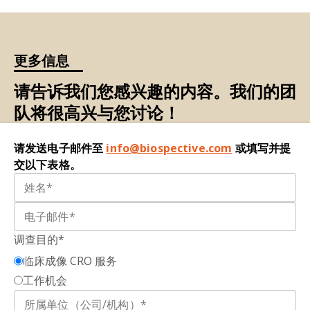
帕金森氏病（PD）：一种
神经退行性
疾病
，其特
Brooks, D.J., Pavese, N. Imaging biomarkers in
征是(a) 与运动相关的（运动）症状，包括静止性震
Parkinson’s disease.
Prog. Neurobiol.
,
95
: 614–
颤、运动迟缓、僵硬和姿势不稳，与黑质多巴胺能
628, 2011;
doi:10.1016/j.pneurobio.2011.08.009
更多信息
神经元的丧失有关；以及 (b) 非运动症状，包括焦
虑、抑郁、冷漠、幻觉、便秘、体位性低血压、睡
Broussolle, E., Dentresangle, C., Landais, P.,
请告诉我们您感兴趣的内容。我们的团
眠障碍、嗅觉减退/丧失和认知障碍。
Garcia-Larrea, L., Pollak, P., Croisile, B., Hibert,
队将很高兴与您讨论！
O., Bonnefoi, F., Galy, G., Froment, J.C., Comar, D.
正电子发射断层扫描（PET）：一种
非侵入性
成像
The relation of putamen and caudate nucleus
技术
，用于医学诊断和研究，以观察和测量人体内
请发送电子邮件至
info@biospective.com
或填写并提
18F-Dopa uptake to motor and cognitive
的代谢和分子过程。PET扫描需要注射少量的放射
交以下表格。
performances in Parkinson’s disease.
J. Neurol.
性示踪剂。PET扫描仪探测器收集示踪剂发射的射
Sci.
,
166
: 141–151, 1999;
doi:10.1016/S0022-
线，并利用这些射线生成体内示踪剂分布的详细三
510X(99)00127-6
维图像。PET扫描通常与计算机断层扫描（CT）或
磁共振成像（MRI）相结合，以提供代谢/分子和解
Cheng, P.W.C., Chang, W.C., Lo, G.G., Chan,
调查目的*
剖信息，从而提高诊断和治疗计划的准确性。
K.W.S., Lee, H.M.E., Hui, L.M.C., Suen, Y.N., Leung,
临床成像 CRO 服务
Y.L.E., Au Yeung, K.M.P., Chen, S., Mak, K.F.H.,
单光子发射计算机断层扫描（SPECT）：
一种核成
工作机会
Sham, P.C., Santangelo, B., Veronese, M., Ho, C.-
像技术，使用伽马射线发射示踪剂和旋转伽马相机
L., Chen, Y.H.E., Howes, O.D. The role of