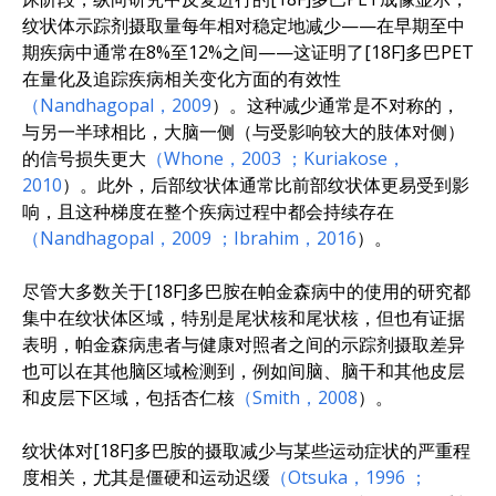
纹状体示踪剂摄取量每年相对稳定地减少——在早期至中
期疾病中通常在8%至12%之间——这证明了[18F]多巴PET
在量化及追踪疾病相关变化方面的有效性
（Nandhagopal，2009
）。这种减少通常是不对称的，
与另一半球相比，大脑一侧（与受影响较大的肢体对侧）
的信号损失更大
（Whone，2003
；Kuriakose，
2010
）。此外，后部纹状体通常比前部纹状体更易受到影
响，且这种梯度在整个疾病过程中都会持续存在
（Nandhagopal，2009
；Ibrahim，2016
）。
尽管大多数关于[18F]多巴胺在帕金森病中的使用的研究都
集中在纹状体区域，特别是尾状核和尾状核，但也有证据
表明，帕金森病患者与健康对照者之间的示踪剂摄取差异
也可以在其他脑区域检测到，例如间脑、脑干和其他皮层
和皮层下区域，包括杏仁核
（Smith，2008
）。
纹状体对[18F]多巴胺的摄取减少与某些运动症状的严重程
度相关，尤其是僵硬和运动迟缓
（Otsuka，1996
；