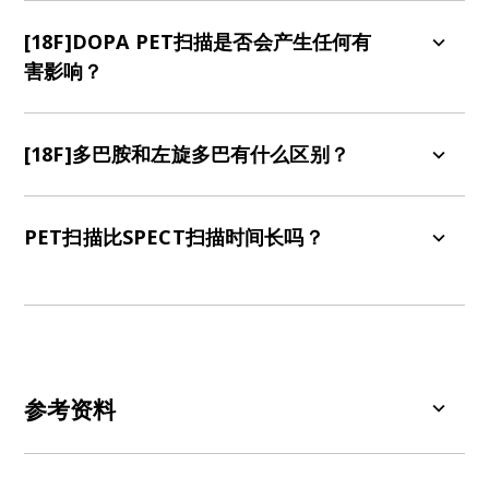
是的，虽然[18F]多巴胺受体显像剂最著名的应用是
帕金森病研究和诊断，但它也被用于研究其他运动
[18F]DOPA PET扫描是否会产生任何有
障碍，如多系统萎缩（MSA
）（Brooks，
害影响？
1990
）、进行性核上性麻痹（PSP
）（Brooks，
1990
；Tai，2007
）和亨廷顿病
（Pavese，2003
使用[18F]DOPA进行PET扫描通常被认为是安全
；Michler，2019
）。此外，[18F]DOPA还用于精
的。不良反应很少见，剂量也很低，而且由于半衰
[18F]多巴胺和左旋多巴有什么区别？
神疾病研究，例如精神分裂症
（Howes，2009
）和
期相对较短，大部分同位素会在一天内从体内排
多动症
（Ludolph，2008
）；最近还用于纤维肌痛
出。然而，与任何放射性示踪剂一样，存在累积辐
左旋多巴（L-3,4-二羟基苯丙氨酸）是多巴胺的前
的研究
（Ledermann，2021
）。
射的考虑因素，受ALARA（尽可能低）原则的约
体，通常用于治疗帕金森氏症和其他多巴胺能疾
PET扫描比SPECT扫描时间长吗？
束，包括风险-收益分析，这可能限制受试者在特定
病。左旋多巴一旦被摄入，就会穿过血脑屏障，并
时间段内接受扫描的次数。
在大脑中转化为多巴胺，从而缓解多巴胺缺乏的症
状。[18F]DOPA（氟多巴，6-[^18F]-氟-L-多巴）是
PET扫描通常比SPECT扫描时间短，无论是在示踪
L-多巴的放射性标记类似物，含有氟-18同位素。
剂吸收时间还是实际扫描时间方面都是如此：
[18F]DOPA不用于治疗目的，而是作为PET医学成
像的示踪剂。
功能
PET扫描
SPECT扫描
参考资料
更短
Abele, J. 18F-DOPA II - PET Imaging
成像时间
（30-60分