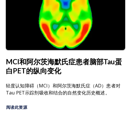
或6-[18F]氟-L-3,4-二羟基苯丙氨酸）：
一种用于正
电子发射断层扫描（PET）成像的放射性药物示踪
Breen, W.G., Youland, R.S., Giri, S., Jacobson, S.B.,
剂。它是多巴胺前体L-DOPA的标记形式。
Pafundi, D.H., Brown, P.D., Hunt, C.H., Mahajan,
A., Ruff, M.W., Kizilbash, S.H., Uhm, J.H.,
亨廷顿氏病（HD）：一种
进行性神经退行性
疾病
Routman, D.M., Jones, J.E., Brinkmann, D.H.,
，表现为认知能力下降、记忆力减退、行为和运动
Laack, N.N. Initial results of a phase II trial of
能力改变。HTT基因突变是导致该病的主要原因。
18F-DOPA PET-guided re-irradiation for
recurrent high-grade glioma.
J. Neurooncol.
,
L-多巴
：一种酪氨酸衍生物，也是神经递质多巴胺
MCI和阿尔茨海默氏症患者脑部Tau蛋
158
: 323–330, 2022;
doi:10.1007/s11060-022-
的直接前体。
04011-w
白PET的纵向变化
多模态成像：结合
或比较使用多种成像技术（如
Brooks, D.J., Ibanez, V., Sawle, G.V., Quinn, N.,
轻度认知障碍（MCI）和阿尔茨海默氏症（AD）患者对
PET、MRI、SPECT）以获得有关某种疾病的补充
Lees, A.J., Mathias, C.J., Bannister, R., Marsden,
Tau PET示踪剂吸收和结合的自然变化历史概述。
信息。
C.D., Frackowiak, R.S.J. Differing patterns of
18
striatal
F‐dopa uptake in Parkinson’s disease,
阅读此资源
神经影像学
：利用核磁共振成像（MRI）和正电子
multiple system atrophy, and progressive
发射断层扫描（PET）成像等技术，生成神经系统
supranuclear palsy.
Ann. Neurol.
,
28
: 547–555,
结构和功能组件图像的过程。
1990;
doi:10.1002/ana.410280412