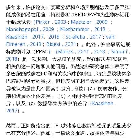
多年来，许多论文、荟萃分析和立场声明都涉及了多巴胺
能成像的潜在用途，特别是将[18F]DOPA作为生物标记用
于临床试验
（Pirker，2003
；
Maetzler，2009
；
Nandhagopal，2009
；Niethammer，2012
；
Kaasinen，2017
、
2019
；Strafella，2017
；
van
Eimeren，2019
；
Bidesi，2021
）。此外，帕金森病进展
标志物计划（PPMI
）（Marek，2011
，
2018
；Simuni，
2018
）是一项长期、大规模的研究，旨在解决与PD病程
相关的这一问题和其他问题。虽然这些研究总体上表明了
多巴胺能成像在PD和相关疾病中的特征，特别是纹状体多
巴胺能神经元的减少，但也表明了相当大的差异。这种差
异被认为是由几个因素引起的，例如（a）疾病发作、分
期和进展的个体差异，（b）小样本科学研究固有的差
异，以及（c）数据采集方法中的差异
（Kaasinen，
2017
）。
然而，正如所指出的，PD患者多巴胺能神经元的明显减少
已有充分描述。例如，一篇论文报道，纹状体每年减少