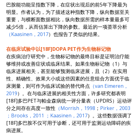
巴胺能功能呈指数下降，在症状出现后的前5年下降最为
明显。作者认为，为了描述这种指数下降，纵向数据至关
重要，与横断面数据相比，纵向数据所需的样本量最多可
减少5倍，从而估算出下降的参数。最近的一项荟萃分析
（Kaasinen，2017
）也报告了类似的结果。
在临床试验中以[18F]DOPA PET作为生物标记物
在疾病治疗研究中，生物标记物的最终目标是证明治疗能
够维持或改善症状或临床结果。如果生物标记物（1）与
临床进展相关，甚至能够预测临床进展，且（2）在实用
性、精确性、效果大小或这些因素的任意组合方面优于临
床测量，则可作为临床试验的替代终点
（van Eimeren，
2019
）。在与临床进展的相关性方面，许多研究都表明
[18F]多巴PET与帕金森病统一评分量表（UPDRS）运动评
分之间存在高度一致性
（Morrish，1998
；
Pirker，2003
；Brooks，2011
；Kaasinen，2017
）。这些数据强调了
[18F]多巴胺不仅可用于诊断，还可用于监测运动障碍的疾
病进展。