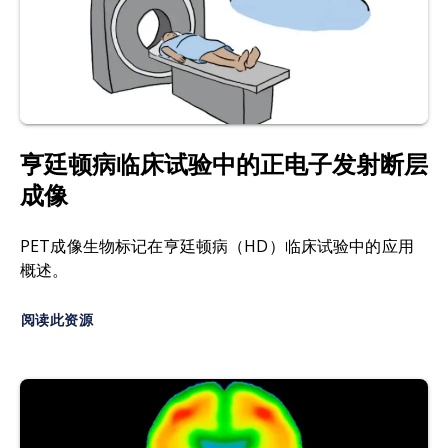
体的可用性和占用率。
Shalgunov, V., Herth, M.M. The role of
neuroimaging in Parkinson’s disease.
J.
回旋加速器：一种粒子加速器
，用于生产PET示踪
Neurochem.
,
159
: 660–689, 2021;
剂所需的短寿命放射性同位素（如[11C]、
doi:10.1111/jnc.15516
[18F]）。
Boileau, I., Dagher, A., Leyton, M., Welfeld, K.,
多巴胺
：一种儿茶酚胺类神经递质，在神经系统起
Booij, L., Diksic, M., Benkelfat, C. Conditioned
亨廷顿病临床试验中的正电子发射断层
着关键作用。
dopamine release in humans: a positron
成像
11
emission tomography [
C]raclopride study
多巴胺转运蛋白（DAT
）：一种突触前蛋白，可从
with amphetamine.
J. Neurosci.
,
27
: 3998–4003,
突触间隙中重新摄取多巴胺，是DaTscan和C-MP等
PET成像生物标记在亨廷顿病（HD）临床试验中的应用
2007;
doi:10.1523/JNEUROSCI.4370-06.2007
示踪剂的目标。
概述。
Booij, J., Tissingh, G., Winogrodzka, A., van
DaTscan SPECT
：一种单光子发射计算机断层扫描
阅读此资源
Royen, E.A. Imaging of the dopaminergic
（SPECT）成像方法，使用[123I]FP-CIT示踪剂来
neurotransmission system using single-photon
显示大脑中多巴胺转运蛋白（DAT）的可用性。
emission tomography and positron emission
tomography in patients with parkinsonism.
Eur.
氟多巴（18F-DOPA、[18F]F-DOPA、
J. Nucl. Med. Mol. Imaging
,
26
: 171–182, 1999;
[18F]FDOPA、6-[18F]氟-L-多巴、6-[18F]FDOPA
doi:10.1007/s002590050374