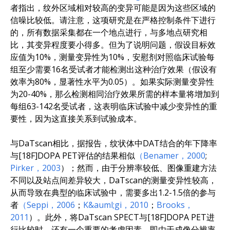
者指出，纹外区域相对较高的变异可能是因为这些区域的
信噪比较低。请注意，这项研究是在严格控制条件下进行
的，所有数据采集都在一个地点进行，与多地点研究相
比，其变异程度要小得多。但为了说明问题，假设目标效
应值为10%，测量变异性为10%，安慰剂对照临床试验每
组至少需要16名受试者才能检测出这种治疗效果（假设有
效率为80%，显著性水平为0.05）。如果实际测量变异性
为20-40%，那么检测相同治疗效果所需的样本量将增加到
每组63-142名受试者，这表明临床试验中减少变异性的重
要性，因为这直接关系到试验成本。
与DaTscan相比，据报告，纹状体中DAT结合的年下降率
与[18F]DOPA PET评估的结果相似
（Benamer，2000
;
Pirker，2003
）；然而，由于分辨率较低、图像重建方法
不同以及站点间差异较大，DaTscan的测量变异性较高，
从而导致在典型的临床试验中，需要多出1.2-1.5倍的参与
者
（Seppi，2006
；
K&auml;gi，2010
；
Brooks，
2011
）。此外，将DaTscan SPECT与[18F]DOPA PET进
行比较时，还有一个重要的考虑因素，即由于成像分辨率