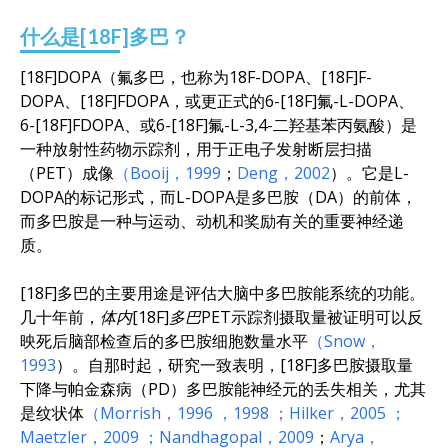
什么是[18F]多巴？
[18F]DOPA（氟多巴，也称为18F-DOPA、[18F]F-
DOPA、[18F]FDOPA，或更正式的6-[18F]氟-L-DOPA、
6-[18F]FDOPA、或6-[18F]氟-L-3,4-二羟基苯丙氨酸）是
一种放射性药物示踪剂，用于正电子发射断层扫描
（PET）成像
（Booij，1999
；
Deng，2002
）。它是L-
DOPA的标记形式，而L-DOPA是多巴胺（DA）的前体，
而多巴胺是一种与运动、动机和奖励有关的重要神经递
质。
[18F]多巴的主要用途是评估大脑中多巴胺能系统的功能。
几十年前，
体内[18F]多巴PET
示踪剂摄取量被证明可以反
映死后脑部检查后的多巴胺细胞数量水平
（Snow，
1993
）。自那时起，研究一致表明，[18F]多巴胺摄取量
下降与帕金森病（PD）多巴胺能神经元的丢失相关，尤其
是纹状体
（Morrish，1996
，1998
；Hilker，2005
；
Maetzler，2009
；Nandhagopal，2009
；
Arya，