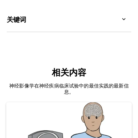
(15-45 分钟)
Optimization. 2021; Retrieved from
钟）
ClinicalTrials.gov
示踪剂吸收时
关键词
~30-60分钟
~1-2小时
Arya, R., Haque, A.K.M.A., Shakya, H., Billah,
间
Md.M., Parvin, A., Rahman, M.-M., Sakib, K.M.,
生物标记
：生物状态或状况的可测量指标。生物标
整个过程
1-2小时
2-3小时
Faruquee, H.Md., Kumar, V., Kim, J.-J. Parkinson’s
记常用于医学和研究领域，以检测或监测疾病的存
disease: biomarkers for diagnosis and disease
在、进展或严重程度，以及评估治疗效果。
progression.
Int. J. Mol. Sci.
,
25
: 12379, 2024;
doi:10.3390/ijms252212379
11C-DTBZ（[11C]二氢四苯嗪
）：一种与VMAT2
相关内容
结合的PET示踪剂，有助于评估突触前神经元中多
Benamer, H.T.S., Patterson, J., Wyper, D.J.,
巴胺的储存能力。
Hadley, D.M., Macphee, G.J.A., Grosset, D.G.
神经影像学在神经疾病临床试验中的最佳实践的最新信
Correlation of Parkinson’s disease severity and
息。
11C-MP（[11C]甲基苯丙胺
）：一种DAT阻断PET
duration with123I-FP-CIT SPECT striatal uptake.
示踪剂，可与多巴胺转运蛋白结合，常用于兴奋剂
Mov. Disord.
,
15
: 692–698, 2000;
和成瘾研究。
doi:10.1002/1531-8257(200007)15:4<692::AID-
MDS1014>3.0.CO;2-V
11C-RAC（[11C]raclopride
）：一种与纹状体中
的多巴胺D2/3受体结合的PET示踪剂，用于测量受
Bidesi, N.S.R., Vang Andersen, I., Windhorst, A.D.,