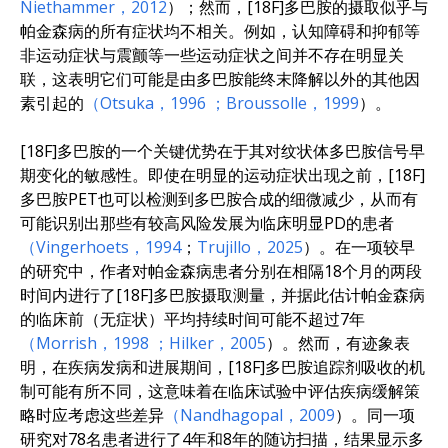
Niethammer，2012
）；然而，[18F]多巴胺的摄取似乎与
帕金森病的所有症状均不相关。例如，认知障碍和抑郁等
非运动症状与震颤等一些运动症状之间并不存在明显关
联，这表明它们可能是由多巴胺能终末降解以外的其他因
素引起的
（Otsuka，1996
；Broussolle，1999
）。
[18F]多巴胺的一个关键优势在于其对纹状体多巴胺信号早
期变化的敏感性。即使在明显的运动症状出现之前，[18F]
多巴胺PET也可以检测到多巴胺合成的细微减少，从而有
可能识别出那些有较高风险发展为临床明显PD的患者
（Vingerhoets，1994
；
Trujillo，2025
）。在一项较早
的研究中，作者对帕金森病患者分别在相隔18个月的两段
时间内进行了[18F]多巴胺摄取测量，并据此估计帕金森病
的临床前（无症状）平均持续时间可能不超过7年
（Morrish，1998
；Hilker，2005
）。然而，有迹象表
明，在疾病发病和进展期间，[18F]多巴胺追踪剂吸收的机
制可能有所不同，这意味着在临床试验中评估疾病缓解策
略时应考虑这些差异
（Nandhagopal，2009
）。同一项
研究对78名患者进行了4年和8年的随访扫描，结果显示多