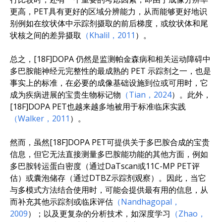
更高，PET具有更好的区域分辨能力，从而能够更好地识
别例如在纹状体中示踪剂摄取的前后梯度，或纹状体和尾
状核之间的差异摄取
（Khalil，2011
）。
总之，[18F]DOPA 仍然是监测帕金森病和相关运动障碍中
多巴胺能神经元完整性的最成熟的 PET 示踪剂之一，也是
事实上的标准，在必要的成像基础设施到位或可用时，它
成为疾病进展的宝贵生物标记物
（Tian，2024
）。此外，
[18F]DOPA PET也越来越多地被用于标准临床实践
（Walker，2011
）。
然而，虽然[18F]DOPA PET可提供关于多巴胺合成的宝贵
信息，但它无法直接测量多巴胺能功能的其他方面，例如
多巴胺转运蛋白密度（通过DaTscan或11C-MP PET评
估）或囊泡储存（通过DTBZ示踪剂观察）。因此，当它
与多模式方法结合使用时，可能会提供最有用的信息，从
而补充其他示踪剂或临床评估
（Nandhagopal，
2009
）；以及更复杂的分析技术，如深度学习
（Zhao，