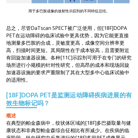
用于多巴胺成像的放射性示踪剂的不同特征总结。
总之，尽管DaTscan SPECT被广泛使用，但[18F]DOPA
PET在运动障碍的临床试验中更具优势，因为它能更直接
地测量多巴胺的合成，灵敏度更高，成像空间分辨率更
高，扫描时间更短。其局限性在于成本较高，且需要附近
有回旋加速器设施。各种[11C]示踪剂可用于在专门的研究
场所进行小规模的针对性研究，但高昂的成本和现场回旋
加速器设施的要求严重限制了其在大型多中心临床试验中
的适用性。
[18F]DOPA PET是监测运动障碍疾病进展的有
效生物标记吗？
概述
在典型的帕金森病中，纹状体区域的[18F]多巴摄取量与健
康状态和非典型帕金森综合征相比有所减少。在疾病的临
床阶段，纵向研究中反复进行的[18F]多巴PET成像显示，