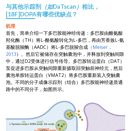
与其他示踪剂
（如
DaTscan
）
相比，
[18F]DOPA有哪些优缺点？
机理
首先，简单介绍一下多巴胺能神经传递：多巴胺由酪氨酸
羟化酶（TH）将L-酪氨酸转化为L-多巴，再由芳香族L-氨
基酸脱羧酶（AADC）将L-多巴脱羧合成
（Meiser，
2013
）。然后它被储存在突触囊泡中，并释放到突触间隙
中，通过D2受体进行信号传导。多巴胺转运蛋白（DAT）
泵促进多巴胺从突触间隙重新摄取回突触前神经元，然后
囊泡单胺转运蛋白（VMAT2）将多巴胺重新装入突触囊
泡。不同的分子成像示踪剂（结合）多巴胺能神经递质通
路中的不同分子，如图所示。