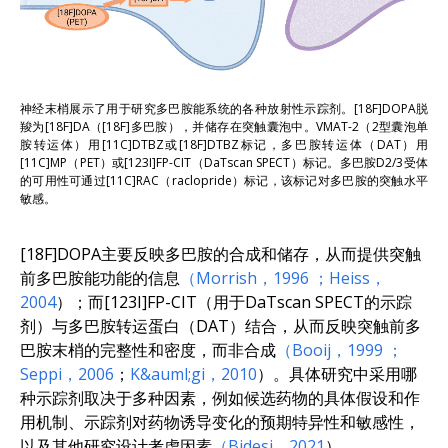
神经末梢展示了用于研究多巴胺能系统的各种放射性示踪剂。[18F]DOPA脱
羧为[18F]DA（[18F]多巴胺），并储存在突触囊泡中。VMAT-2（2型囊泡单
胺转运体）用[11C]DTBZ或[18F]DTBZ标记，多巴胺转运体（DAT）用
[11C]MP（PET）或[123I]FP-CIT（DaTscan SPECT）标记。多巴胺D2/3受体
的可用性可通过[11C]RAC（raclopride）标记，该标记对多巴胺的突触水平
敏感。
[18F]DOPA主要反映多巴胺的合成和储存，从而提供突触
前多巴胺能功能的信息
（Morrish，1996
；Heiss，
2004
）；而[123I]FP-CIT（用于DaTscan SPECT的示踪
剂）与多巴胺转运蛋白（DAT）结合，从而反映突触前多
巴胺末梢的完整性和密度，而非合成
（Booij，1999
；
Seppi，2006
；
K&auml;gi，2010
）。具体研究中采用哪
种示踪剂取决于多种因素，例如候选药物的具体假设和作
用机制、示踪剂对药物诱导变化的预期特异性和敏感性，
以及其他研究设计考虑因素
（Bidesi，2021
）。