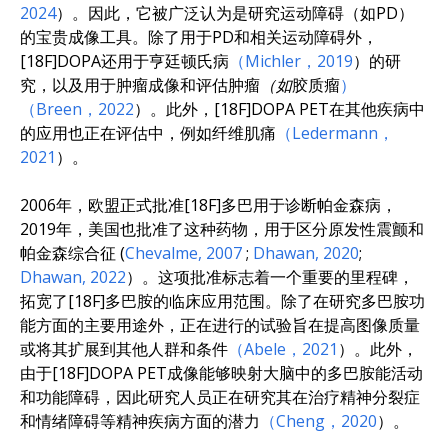
2024
）。因此，它被广泛认为是研究运动障碍（如PD）
的宝贵成像工具。除了用于PD和相关运动障碍外，
[18F]DOPA还用于亨廷顿氏病
（Michler，2019
）的研
究，以及用于肿瘤成像和评估肿瘤
（如
胶质瘤
）
（Breen，2022
）。此外，[18F]DOPA PET在其他疾病中
的应用也正在评估中，例如纤维肌痛
（Ledermann，
2021
）。
2006年，欧盟正式批准[18F]多巴用于诊断帕金森病，
2019年，美国也批准了这种药物，用于区分原发性震颤和
帕金森综合征 (
Chevalme, 2007
;
Dhawan, 2020
;
Dhawan, 2022
）。这项批准标志着一个重要的里程碑，
拓宽了[18F]多巴胺的临床应用范围。除了在研究多巴胺功
能方面的主要用途外，正在进行的试验旨在提高图像质量
或将其扩展到其他人群和条件
（Abele，2021
）。此外，
由于[18F]DOPA PET成像能够映射大脑中的多巴胺能活动
和功能障碍，因此研究人员正在研究其在治疗精神分裂症
和情绪障碍等精神疾病方面的潜力
（Cheng，2020
）。