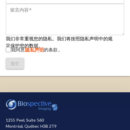
生成3D图像，提供有关血流、新陈代谢或受体结合
dopamine dysregulation and evidence for the
的功能信息。与PET不同，SPECT检测单个光子，
transdiagnostic nature of elevated dopamine
而不是成对的。SPECT生成的图像分辨率较低，但
synthesis in psychosis: a positron emission
依赖于半衰期较长的示踪剂，这具有后勤方面的优
tomography (PET) study comparing
势。
schizophrenia, delusional disorder, and other
psychotic disorders.
我们非常重视您的隐私。我们将按照隐私声明中的规
酪氨酸
：一种可通过饮食摄入或由苯丙氨酸在体内
Neuropsychopharmacology
,
45
: 1870–1876,
定保护您的数据。
生成的氨基酸。
我同意
隐私声明
的条款。
2020;
doi:10.1038/s41386-020-0740-x
VMAT-2（囊泡单胺转运蛋白2
）：一种负责将单胺
提交
Chevalme, Y.-M., Montravers, F., Vuillez, J.-P.,
（包括多巴胺）包装到突触前囊泡中的蛋白质，是
Zanca, M., Fallais, C., Oustrin, J., Talbot, J.-N.
11C-DTBZ的靶标。
FDOPA-(18F): a PET radiopharmaceutical
recently registered for diagnostic use in
countries of the European Union.
Braz. Arch.
我们使用必要的cookie来确保网站正常运行。我们还使
Biol. Technol.
,
50
: 77–90, 2007;
用其他cookie来衡量您使用网站的情况或用于营销目
doi:10.1590/S1516-89132007000600009
的，从而帮助我们进行改进。您可以选择全部接受或全
部拒绝。关于我们使用的cookie的详细信息，请参阅我
1255 Peel, Suite 560
Deng, W.-P., Wong, K.A., Kirk, KennethL.
们的
隐私声明
。
Montréal, Québec H3B 2T9
Convenient syntheses of 2-, 5- and 6-fluoro-