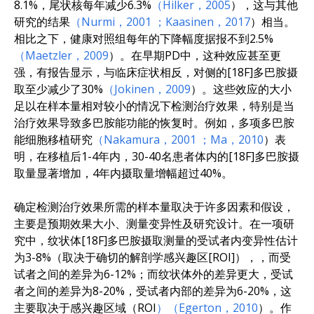
8.1%，尾状核每年减少6.3%
（Hilker，2005
），这与其他
研究的结果
（Nurmi，2001
；Kaasinen，2017
）相当。
相比之下，健康对照组每年的下降幅度据报不到2.5%
（Maetzler，2009
）。在早期PD中，这种效应甚至更
强，有报告显示，与临床症状相反，对侧的[18F]多巴胺摄
取至少减少了30%
（Jokinen，2009
）。这些效应的大小
足以在样本量相对较小的情况下检测治疗效果，特别是当
治疗效果导致多巴胺能功能的恢复时。例如，多项多巴胺
能细胞移植研究
（Nakamura，2001
；Ma，2010
）表
明，在移植后1-4年内，30-40名患者体内的[18F]多巴胺摄
取量显著增加，4年内摄取量增幅超过40%。
确定检测治疗效果所需的样本量取决于许多因素和假设，
主要是预期效果大小、测量变异性及研究设计。在一项研
究中，纹状体[18F]多巴胺摄取测量的受试者内变异性估计
为3-8%（取决于确切的解剖学感兴趣区[ROI]），，而受
试者之间的差异为6-12%；而纹状体外的差异更大，受试
者之间的差异为8-20%，受试者内部的差异为6-20%，这
主要取决于感兴趣区域（ROI
）（Egerton，2010
）。作