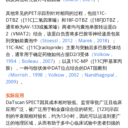
其他常见的PET示踪剂针对相同的过程，包括11C-
DTBZ（[11C]二氢四苯嗪）和18F-DTBZ（[18F]DTBZ，
通常称为AV-133或氟苯嗪）两者均与囊泡单胺转运蛋白
2（VMAT2）结合，该蛋白负责将多巴胺等神经递质包装
到突触前囊泡中
（Stoessl，2012
；Marek，2018
）；
11C-RAC（[11C]raclopride）主要与突触后多巴胺受体结
合，通常用于确定药物如何占据D2/3受体
（Volkow，
1994
；Boileau，2007
）；以及11C-MP（[11C]甲基苯丙
胺），一种与纹状体中DAT位点结合的DAT阻断剂
（Morrish，1998
；Volkow，2002
；Nandhagopal，
2009
）。
实际应用
DaTscan SPECT因其成本相对较低、监管审批广泛且临床
应用广泛，被广泛用于帕金森综合症的研究。[123I]示踪
剂的半衰期相对较长，约为13小时，因此可以运送到更广
泛的地理区域，从而有助于多中心临床试验中患者扫描的