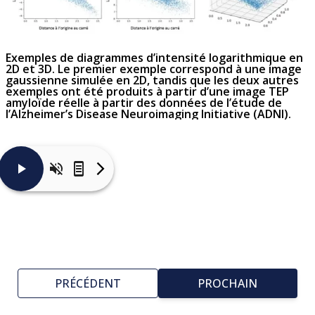
Exemples de diagrammes d’intensité logarithmique en
2D et 3D. Le premier exemple correspond à une image
gaussienne simulée en 2D, tandis que les deux autres
exemples ont été produits à partir d’une image TEP
amyloïde réelle à partir des données de l’étude de
l’Alzheimer’s Disease Neuroimaging Initiative (ADNI).
Une
fois
que
les
principes
des
diagrammes
d’intensité
logarithmique
PRÉCÉDENT
PROCHAIN
sont
bien
compris,
nous