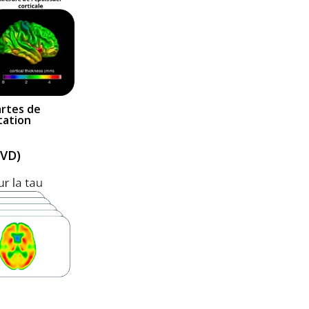
artes de
tation
SVD)