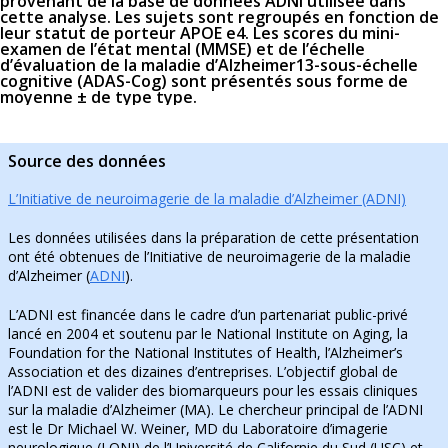
provenant de la base de données ADNI utilisée dans
cette analyse. Les sujets sont regroupés en fonction de
leur statut de porteur APOE e4. Les scores du mini-
examen de l’état mental (MMSE) et de l’échelle
d’évaluation de la maladie d’Alzheimer13-sous-échelle
cognitive (ADAS-Cog) sont présentés sous forme de
moyenne ± de type type.
Source des données
L’Initiative de neuroimagerie de la maladie d’Alzheimer (ADNI)
Les données utilisées dans la préparation de cette présentation
ont été obtenues de l’Initiative de neuroimagerie de la maladie
d’Alzheimer (
ADNI
).
L’ADNI est financée dans le cadre d’un partenariat public-privé
lancé en 2004 et soutenu par le National Institute on Aging, la
Foundation for the National Institutes of Health, l’Alzheimer’s
Association et des dizaines d’entreprises. L’objectif global de
l’ADNI est de valider des biomarqueurs pour les essais cliniques
sur la maladie d’Alzheimer (MA). Le chercheur principal de l’ADNI
est le Dr Michael W. Weiner, MD du Laboratoire d’imagerie
neurologique (LONI) de l’Université de Californie du Sud (USC) et