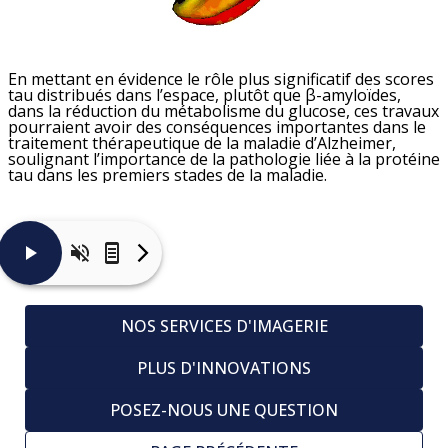
En mettant en évidence le rôle plus significatif des scores
tau distribués dans l’espace, plutôt que β-amyloïdes,
dans la réduction du métabolisme du glucose, ces travaux
pourraient avoir des conséquences importantes dans le
traitement thérapeutique de la maladie d’Alzheimer,
soulignant l’importance de la pathologie liée à la protéine
tau dans les premiers stades de la maladie.
Nous
avons
exploré
NOS SERVICES D'IMAGERIE
les
associations
du
PLUS D'INNOVATIONS
cerveau
entier
entre
POSEZ-NOUS UNE QUESTION
le
métabolisme
du